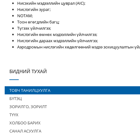
Нисэхийн мэдээллийн цуврал (AIC);
Нислэгийн зураг;
NOTAM;
Тоон өгөгдлийн багц;
Түгээх үйлчилгээ;
Нислэгийн өмнөх мэдээллийн үйлчилгээ;
Нислэгийн дараах мэдээллийн үйлчилгээ;
Аэродромын нислэгийн хөдөлгөөний мэдээ зохицуулалтын үйл
БИДНИЙ ТУХАЙ
ТОВЧ ТАНИЛЦУУЛГА
БҮТЭЦ
ЗОРИЛГО, ЗОРИЛТ
ТҮҮХ
ХОЛБОО БАРИХ
САНАЛ АСУУЛГА