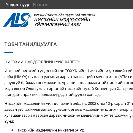
Үндсэн нүүр
|
Нэвтрэх
ИРГЭНИЙ НИСЭХИЙН ҮНДЭСНИЙ ТӨВ ТӨХХК
НИСЭХИЙН МЭДЭЭЛЛИЙН
ҮЙЛЧИЛГЭЭНИЙ АЛБА
ТОВЧ ТАНИЛЦУУЛГА
НИСЭХИЙН МЭДЭЭЛЛИЙН ҮЙЛЧИЛГЭЭ:
Иргэний нисэхийн үндэсний төв ТӨХХК-ийн Нисэхийн мэдээллийн ү
алба (НМҮА) нь
олон улсын агаарын навигацийн менежмент (ATM)-
аюулгүй байдал, тогтмолжилт, үр ашигт шаардлагатай нисэхийн өгө
мэдээллээр Олон улсын иргэний нисэхийн тухай Конвенцын Хавсралт 
стандарт, практик зөвлөмжүүдэд нийцүүлэн хангадаг.
Нисэхийн мэдээллийн үйлчилгээний алба нь 2002 оны 10-р сарын 01
даасан үйл ажиллагааг эхлүүлэсэн бөгөөд мэдээллийн шинж чанар, аг
хугацаанаас хамаарсан дараах нисэхийн мэдээллийн бүтээгдэхүүн, үй
Үүнд:
Нисэхийн мэдээллийн эмхэтгэл (AIP);