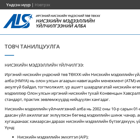
Үндсэн нүүр
|
Нэвтрэх
ИРГЭНИЙ НИСЭХИЙН ҮНДЭСНИЙ ТӨВ ТӨХХК
НИСЭХИЙН МЭДЭЭЛЛИЙН
ҮЙЛЧИЛГЭЭНИЙ АЛБА
ТОВЧ ТАНИЛЦУУЛГА
НИСЭХИЙН МЭДЭЭЛЛИЙН ҮЙЛЧИЛГЭЭ:
Иргэний нисэхийн үндэсний төв ТӨХХК-ийн Нисэхийн мэдээллийн ү
алба (НМҮА) нь
олон улсын агаарын навигацийн менежмент (ATM)-
аюулгүй байдал, тогтмолжилт, үр ашигт шаардлагатай нисэхийн өгө
мэдээллээр Олон улсын иргэний нисэхийн тухай Конвенцын Хавсралт 
стандарт, практик зөвлөмжүүдэд нийцүүлэн хангадаг.
Нисэхийн мэдээллийн үйлчилгээний алба нь 2002 оны 10-р сарын 01
даасан үйл ажиллагааг эхлүүлэсэн бөгөөд мэдээллийн шинж чанар, аг
хугацаанаас хамаарсан дараах нисэхийн мэдээллийн бүтээгдэхүүн, үй
Үүнд:
Нисэхийн мэдээллийн эмхэтгэл (AIP);