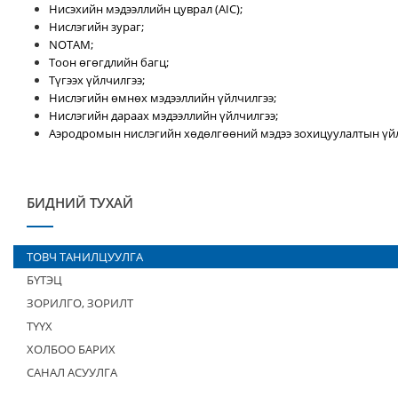
Нисэхийн мэдээллийн цуврал (AIC);
Нислэгийн зураг;
NOTAM;
Тоон өгөгдлийн багц;
Түгээх үйлчилгээ;
Нислэгийн өмнөх мэдээллийн үйлчилгээ;
Нислэгийн дараах мэдээллийн үйлчилгээ;
Аэродромын нислэгийн хөдөлгөөний мэдээ зохицуулалтын үйл
БИДНИЙ ТУХАЙ
ТОВЧ ТАНИЛЦУУЛГА
БҮТЭЦ
ЗОРИЛГО, ЗОРИЛТ
ТҮҮХ
ХОЛБОО БАРИХ
САНАЛ АСУУЛГА