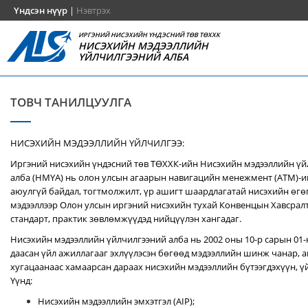
Үндсэн нүүр
|
Нэвтрэх
ИРГЭНИЙ НИСЭХИЙН ҮНДЭСНИЙ ТӨВ ТӨХХК
НИСЭХИЙН МЭДЭЭЛЛИЙН
ҮЙЛЧИЛГЭЭНИЙ АЛБА
ТОВЧ ТАНИЛЦУУЛГА
НИСЭХИЙН МЭДЭЭЛЛИЙН ҮЙЛЧИЛГЭЭ:
Иргэний нисэхийн үндэсний төв ТӨХХК-ийн Нисэхийн мэдээллийн ү
алба (НМҮА) нь
олон улсын агаарын навигацийн менежмент (ATM)-
аюулгүй байдал, тогтмолжилт, үр ашигт шаардлагатай нисэхийн өгө
мэдээллээр Олон улсын иргэний нисэхийн тухай Конвенцын Хавсралт 
стандарт, практик зөвлөмжүүдэд нийцүүлэн хангадаг.
Нисэхийн мэдээллийн үйлчилгээний алба нь 2002 оны 10-р сарын 01
даасан үйл ажиллагааг эхлүүлэсэн бөгөөд мэдээллийн шинж чанар, аг
хугацаанаас хамаарсан дараах нисэхийн мэдээллийн бүтээгдэхүүн, үй
Үүнд:
Нисэхийн мэдээллийн эмхэтгэл (AIP);