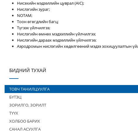
Нисэхийн мэдээллийн цуврал (AIC);
Нислэгийн зураг;
NOTAM;
Тоон өгөгдлийн багц;
Түгээх үйлчилгээ;
Нислэгийн өмнөх мэдээллийн үйлчилгээ;
Нислэгийн дараах мэдээллийн үйлчилгээ;
Аэродромын нислэгийн хөдөлгөөний мэдээ зохицуулалтын үйл
БИДНИЙ ТУХАЙ
ТОВЧ ТАНИЛЦУУЛГА
БҮТЭЦ
ЗОРИЛГО, ЗОРИЛТ
ТҮҮХ
ХОЛБОО БАРИХ
САНАЛ АСУУЛГА