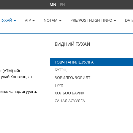
MN
|
EN
 ТУХАЙ
AIP
NOTAM
PRE/POST FLIGHT INFO
DAT
БИДНИЙ ТУХАЙ
ТОВЧ ТАНИЛЦУУЛГА
БҮТЭЦ
т (ATM)-ийн
 тухай Конвенцын
ЗОРИЛГО, ЗОРИЛТ
ТҮҮХ
инж чанар, агуулга,
ХОЛБОО БАРИХ
САНАЛ АСУУЛГА