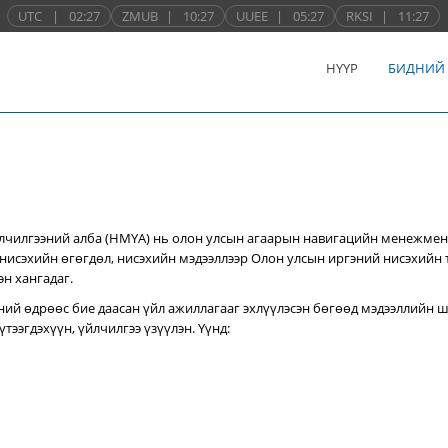
UTC
|
02:27
ZMUB
|
10:27
UUEE
|
05:27
RKSI
|
11:27
НҮҮР
БИДНИЙ
лчилгээний алба (НМҮА) нь
олон улсын агаарын навигацийн менежмен
нисэхийн өгөгдөл, нисэхийн мэдээллээр Олон улсын иргэний нисэхийн
эн хангадаг.
ний өдрөөс бие даасан үйл ажиллагааг эхлүүлэсэн бөгөөд мэдээллийн ш
тээгдэхүүн, үйлчилгээ үзүүлэн. Үүнд: