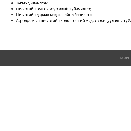
Түгээх үйлчилгээ;
Нислэгийн өмнөх мэдээллийн үйлчилгээ;
Нислэгийн дараах мэдээллийн үйлчилгээ;
Аэродромын нислэгийн хөдөлгөөний мэдээ зохицуулалтын үйл
© ИРГ