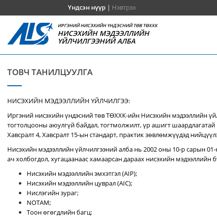
Үндсэн нүүр
|
Нэвтрэх
ИРГЭНИЙ НИСЭХИЙН ҮНДЭСНИЙ ТӨВ ТӨХХК
НИСЭХИЙН МЭДЭЭЛЛИЙН
ҮЙЛЧИЛГЭЭНИЙ АЛБА
ТОВЧ ТАНИЛЦУУЛГА
НИСЭХИЙН МЭДЭЭЛЛИЙН ҮЙЛЧИЛГЭЭ:
Иргэний нисэхийн үндэсний төв ТӨХХК-ийн Нисэхийн мэдээллийн үй
тогтолцооны аюулгүй байдал, тогтмолжилт, үр ашигт шаардлагатай 
Хавсралт 4, Хавсралт 15-ын стандарт, практик зөвлөмжүүдэд нийцүүл
Нисэхийн мэдээллийн үйлчилгээний алба нь 2002 оны 10-р сарын 01-
ач холбогдол, хугацаанаас хамаарсан дараах нисэхийн мэдээллийн бү
Нисэхийн мэдээллийн эмхэтгэл (AIP);
Нисэхийн мэдээллийн цуврал (AIC);
Нислэгийн зураг;
NOTAM;
Тоон өгөгдлийн багц;