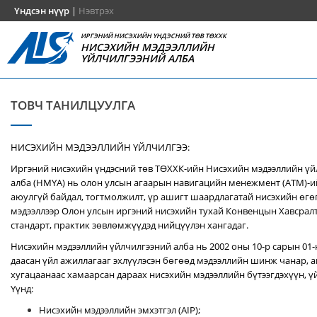
Үндсэн нүүр
|
Нэвтрэх
ИРГЭНИЙ НИСЭХИЙН ҮНДЭСНИЙ ТӨВ ТӨХХК
НИСЭХИЙН МЭДЭЭЛЛИЙН
ҮЙЛЧИЛГЭЭНИЙ АЛБА
ТОВЧ ТАНИЛЦУУЛГА
НИСЭХИЙН МЭДЭЭЛЛИЙН ҮЙЛЧИЛГЭЭ:
Иргэний нисэхийн үндэсний төв ТӨХХК-ийн Нисэхийн мэдээллийн ү
алба (НМҮА) нь
олон улсын агаарын навигацийн менежмент (ATM)-
аюулгүй байдал, тогтмолжилт, үр ашигт шаардлагатай нисэхийн өгө
мэдээллээр Олон улсын иргэний нисэхийн тухай Конвенцын Хавсралт 
стандарт, практик зөвлөмжүүдэд нийцүүлэн хангадаг.
Нисэхийн мэдээллийн үйлчилгээний алба нь 2002 оны 10-р сарын 01
даасан үйл ажиллагааг эхлүүлэсэн бөгөөд мэдээллийн шинж чанар, аг
хугацаанаас хамаарсан дараах нисэхийн мэдээллийн бүтээгдэхүүн, үй
Үүнд:
Нисэхийн мэдээллийн эмхэтгэл (AIP);