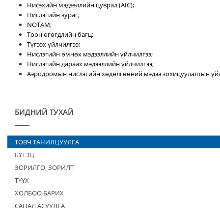
Нисэхийн мэдээллийн цуврал (AIC);
Нислэгийн зураг;
NOTAM;
Тоон өгөгдлийн багц;
Түгээх үйлчилгээ;
Нислэгийн өмнөх мэдээллийн үйлчилгээ;
Нислэгийн дараах мэдээллийн үйлчилгээ;
Аэродромын нислэгийн хөдөлгөөний мэдээ зохицуулалтын үйл
БИДНИЙ ТУХАЙ
ТОВЧ ТАНИЛЦУУЛГА
БҮТЭЦ
ЗОРИЛГО, ЗОРИЛТ
ТҮҮХ
ХОЛБОО БАРИХ
САНАЛ АСУУЛГА