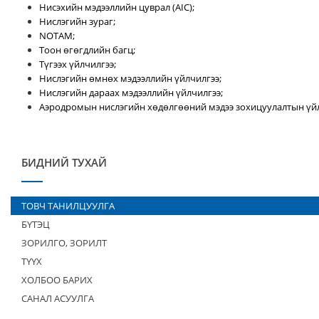
Нисэхийн мэдээллийн цуврал (AIC);
Нислэгийн зураг;
NOTAM;
Тоон өгөгдлийн багц;
Түгээх үйлчилгээ;
Нислэгийн өмнөх мэдээллийн үйлчилгээ;
Нислэгийн дараах мэдээллийн үйлчилгээ;
Аэродромын нислэгийн хөдөлгөөний мэдээ зохицуулалтын үйл
БИДНИЙ ТУХАЙ
ТОВЧ ТАНИЛЦУУЛГА
БҮТЭЦ
ЗОРИЛГО, ЗОРИЛТ
ТҮҮХ
ХОЛБОО БАРИХ
САНАЛ АСУУЛГА