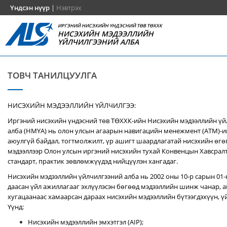
Үндсэн нүүр
|
Нэвтрэх
ИРГЭНИЙ НИСЭХИЙН ҮНДЭСНИЙ ТӨВ ТӨХХК
НИСЭХИЙН МЭДЭЭЛЛИЙН
ҮЙЛЧИЛГЭЭНИЙ АЛБА
ТОВЧ ТАНИЛЦУУЛГА
НИСЭХИЙН МЭДЭЭЛЛИЙН ҮЙЛЧИЛГЭЭ:
Иргэний нисэхийн үндэсний төв ТӨХХК-ийн Нисэхийн мэдээллийн ү
алба (НМҮА) нь
олон улсын агаарын навигацийн менежмент (ATM)-
аюулгүй байдал, тогтмолжилт, үр ашигт шаардлагатай нисэхийн өгө
мэдээллээр Олон улсын иргэний нисэхийн тухай Конвенцын Хавсралт 
стандарт, практик зөвлөмжүүдэд нийцүүлэн хангадаг.
Нисэхийн мэдээллийн үйлчилгээний алба нь 2002 оны 10-р сарын 01
даасан үйл ажиллагааг эхлүүлэсэн бөгөөд мэдээллийн шинж чанар, аг
хугацаанаас хамаарсан дараах нисэхийн мэдээллийн бүтээгдэхүүн, үй
Үүнд:
Нисэхийн мэдээллийн эмхэтгэл (AIP);