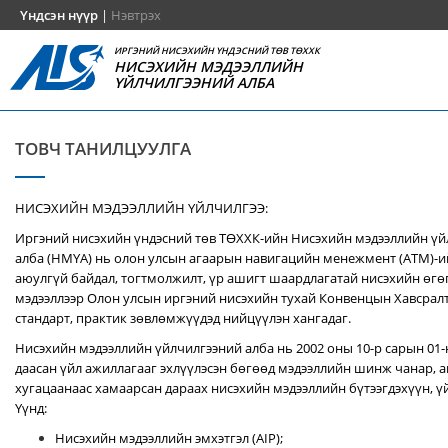
Үндсэн нүүр
|
Нэвтрэх
ИРГЭНИЙ НИСЭХИЙН ҮНДЭСНИЙ ТӨВ ТӨХХК
НИСЭХИЙН МЭДЭЭЛЛИЙН
ҮЙЛЧИЛГЭЭНИЙ АЛБА
ТОВЧ ТАНИЛЦУУЛГА
НИСЭХИЙН МЭДЭЭЛЛИЙН ҮЙЛЧИЛГЭЭ:
Иргэний нисэхийн үндэсний төв ТӨХХК-ийн Нисэхийн мэдээллийн ү
алба (НМҮА) нь
олон улсын агаарын навигацийн менежмент (ATM)-
аюулгүй байдал, тогтмолжилт, үр ашигт шаардлагатай нисэхийн өгө
мэдээллээр Олон улсын иргэний нисэхийн тухай Конвенцын Хавсралт 
стандарт, практик зөвлөмжүүдэд нийцүүлэн хангадаг.
Нисэхийн мэдээллийн үйлчилгээний алба нь 2002 оны 10-р сарын 01
даасан үйл ажиллагааг эхлүүлэсэн бөгөөд мэдээллийн шинж чанар, аг
хугацаанаас хамаарсан дараах нисэхийн мэдээллийн бүтээгдэхүүн, үй
Үүнд:
Нисэхийн мэдээллийн эмхэтгэл (AIP);