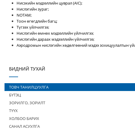
Нисэхийн мэдээллийн цуврал (AIC);
Нислэгийн зураг;
NOTAM;
Тоон өгөгдлийн багц;
Түгээх үйлчилгээ;
Нислэгийн өмнөх мэдээллийн үйлчилгээ;
Нислэгийн дараах мэдээллийн үйлчилгээ;
Аэродромын нислэгийн хөдөлгөөний мэдээ зохицуулалтын үйл
БИДНИЙ ТУХАЙ
ТОВЧ ТАНИЛЦУУЛГА
БҮТЭЦ
ЗОРИЛГО, ЗОРИЛТ
ТҮҮХ
ХОЛБОО БАРИХ
САНАЛ АСУУЛГА