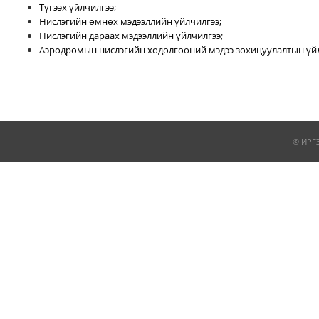
Түгээх үйлчилгээ;
Нислэгийн өмнөх мэдээллийн үйлчилгээ;
Нислэгийн дараах мэдээллийн үйлчилгээ;
Аэродромын нислэгийн хөдөлгөөний мэдээ зохицуулалтын үйл
© ИРГ