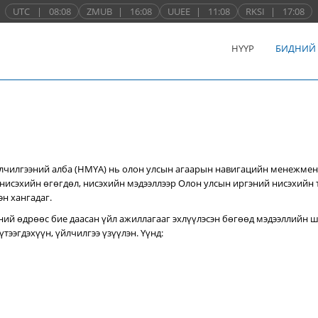
UTC
|
08:08
ZMUB
|
16:08
UUEE
|
11:08
RKSI
|
17:08
НҮҮР
БИДНИЙ
лчилгээний алба (НМҮА) нь
олон улсын агаарын навигацийн менежмен
нисэхийн өгөгдөл, нисэхийн мэдээллээр Олон улсын иргэний нисэхийн
эн хангадаг.
ний өдрөөс бие даасан үйл ажиллагааг эхлүүлэсэн бөгөөд мэдээллийн ш
тээгдэхүүн, үйлчилгээ үзүүлэн. Үүнд: