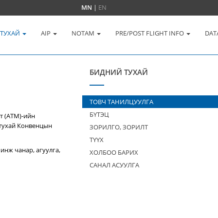
MN
|
EN
 ТУХАЙ
AIP
NOTAM
PRE/POST FLIGHT INFO
DAT
БИДНИЙ ТУХАЙ
ТОВЧ ТАНИЛЦУУЛГА
БҮТЭЦ
т (ATM)-ийн
 тухай Конвенцын
ЗОРИЛГО, ЗОРИЛТ
ТҮҮХ
инж чанар, агуулга,
ХОЛБОО БАРИХ
САНАЛ АСУУЛГА