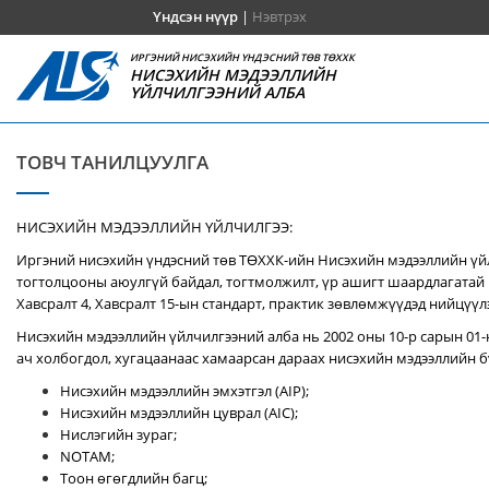
Үндсэн нүүр
|
Нэвтрэх
ИРГЭНИЙ НИСЭХИЙН ҮНДЭСНИЙ ТӨВ ТӨХХК
НИСЭХИЙН МЭДЭЭЛЛИЙН
ҮЙЛЧИЛГЭЭНИЙ АЛБА
ТОВЧ ТАНИЛЦУУЛГА
НИСЭХИЙН МЭДЭЭЛЛИЙН ҮЙЛЧИЛГЭЭ:
Иргэний нисэхийн үндэсний төв ТӨХХК-ийн Нисэхийн мэдээллийн үй
тогтолцооны аюулгүй байдал, тогтмолжилт, үр ашигт шаардлагатай 
Хавсралт 4, Хавсралт 15-ын стандарт, практик зөвлөмжүүдэд нийцүүл
Нисэхийн мэдээллийн үйлчилгээний алба нь 2002 оны 10-р сарын 01-
ач холбогдол, хугацаанаас хамаарсан дараах нисэхийн мэдээллийн бү
Нисэхийн мэдээллийн эмхэтгэл (AIP);
Нисэхийн мэдээллийн цуврал (AIC);
Нислэгийн зураг;
NOTAM;
Тоон өгөгдлийн багц;