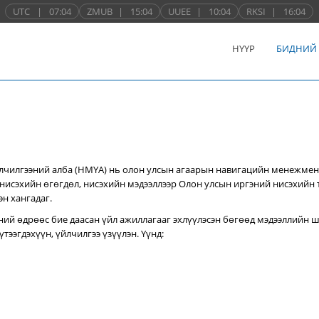
UTC
|
07:04
ZMUB
|
15:04
UUEE
|
10:04
RKSI
|
16:04
НҮҮР
БИДНИЙ
лчилгээний алба (НМҮА) нь
олон улсын агаарын навигацийн менежмен
нисэхийн өгөгдөл, нисэхийн мэдээллээр Олон улсын иргэний нисэхийн
эн хангадаг.
ний өдрөөс бие даасан үйл ажиллагааг эхлүүлэсэн бөгөөд мэдээллийн ш
тээгдэхүүн, үйлчилгээ үзүүлэн. Үүнд: