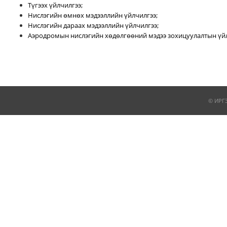
Түгээх үйлчилгээ;
Нислэгийн өмнөх мэдээллийн үйлчилгээ;
Нислэгийн дараах мэдээллийн үйлчилгээ;
Аэродромын нислэгийн хөдөлгөөний мэдээ зохицуулалтын үйл
© ИРГ