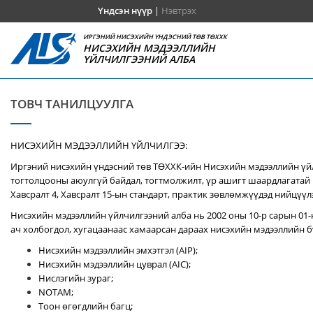
Үндсэн нүүр
|
Нэвтрэх
ИРГЭНИЙ НИСЭХИЙН ҮНДЭСНИЙ ТӨВ ТӨХХК
НИСЭХИЙН МЭДЭЭЛЛИЙН
ҮЙЛЧИЛГЭЭНИЙ АЛБА
ТОВЧ ТАНИЛЦУУЛГА
НИСЭХИЙН МЭДЭЭЛЛИЙН ҮЙЛЧИЛГЭЭ:
Иргэний нисэхийн үндэсний төв ТӨХХК-ийн Нисэхийн мэдээллийн үй
тогтолцооны аюулгүй байдал, тогтмолжилт, үр ашигт шаардлагатай 
Хавсралт 4, Хавсралт 15-ын стандарт, практик зөвлөмжүүдэд нийцүүл
Нисэхийн мэдээллийн үйлчилгээний алба нь 2002 оны 10-р сарын 01-
ач холбогдол, хугацаанаас хамаарсан дараах нисэхийн мэдээллийн бү
Нисэхийн мэдээллийн эмхэтгэл (AIP);
Нисэхийн мэдээллийн цуврал (AIC);
Нислэгийн зураг;
NOTAM;
Тоон өгөгдлийн багц;