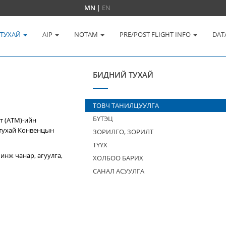
MN
|
EN
 ТУХАЙ
AIP
NOTAM
PRE/POST FLIGHT INFO
DAT
БИДНИЙ ТУХАЙ
ТОВЧ ТАНИЛЦУУЛГА
БҮТЭЦ
т (ATM)-ийн
 тухай Конвенцын
ЗОРИЛГО, ЗОРИЛТ
ТҮҮХ
инж чанар, агуулга,
ХОЛБОО БАРИХ
САНАЛ АСУУЛГА