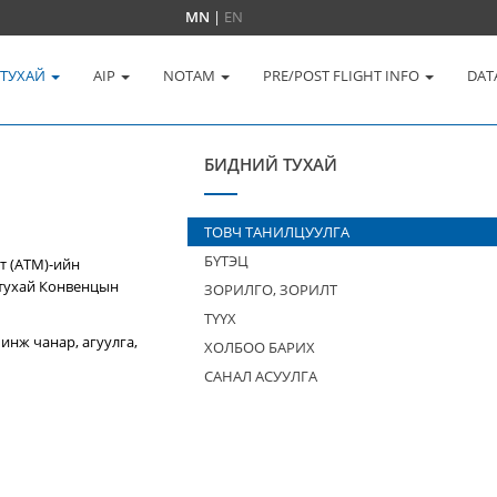
MN
|
EN
 ТУХАЙ
AIP
NOTAM
PRE/POST FLIGHT INFO
DAT
БИДНИЙ ТУХАЙ
ТОВЧ ТАНИЛЦУУЛГА
БҮТЭЦ
т (ATM)-ийн
 тухай Конвенцын
ЗОРИЛГО, ЗОРИЛТ
ТҮҮХ
инж чанар, агуулга,
ХОЛБОО БАРИХ
САНАЛ АСУУЛГА