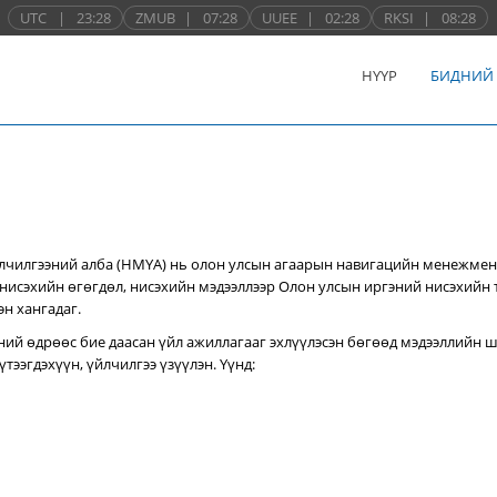
UTC
|
23:28
ZMUB
|
07:28
UUEE
|
02:28
RKSI
|
08:28
НҮҮР
БИДНИЙ
лчилгээний алба (НМҮА) нь
олон улсын агаарын навигацийн менежмен
нисэхийн өгөгдөл, нисэхийн мэдээллээр Олон улсын иргэний нисэхийн
эн хангадаг.
ний өдрөөс бие даасан үйл ажиллагааг эхлүүлэсэн бөгөөд мэдээллийн ш
тээгдэхүүн, үйлчилгээ үзүүлэн. Үүнд: