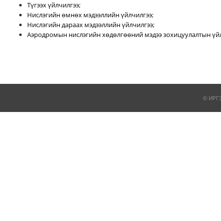
Түгээх үйлчилгээ;
Нислэгийн өмнөх мэдээллийн үйлчилгээ;
Нислэгийн дараах мэдээллийн үйлчилгээ;
Аэродромын нислэгийн хөдөлгөөний мэдээ зохицуулалтын үйл
© ИРГ