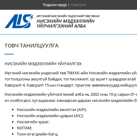
Үндсэн нүүр
|
Нэвтрэх
ИРГЭНИЙ НИСЭХИЙН ҮНДЭСНИЙ ТӨВ ТӨХХК
НИСЭХИЙН МЭДЭЭЛЛИЙН
ҮЙЛЧИЛГЭЭНИЙ АЛБА
ТОВЧ ТАНИЛЦУУЛГА
НИСЭХИЙН МЭДЭЭЛЛИЙН ҮЙЛЧИЛГЭЭ:
Иргэний нисэхийн үндэсний төв ТӨХХК-ийн Нисэхийн мэдээллийн үй
тогтолцооны аюулгүй байдал, тогтмолжилт, үр ашигт шаардлагатай 
Хавсралт 4, Хавсралт 15-ын стандарт, практик зөвлөмжүүдэд нийцүүл
Нисэхийн мэдээллийн үйлчилгээний алба нь 2002 оны 10-р сарын 01-
ач холбогдол, хугацаанаас хамаарсан дараах нисэхийн мэдээллийн бү
Нисэхийн мэдээллийн эмхэтгэл (AIP);
Нисэхийн мэдээллийн цуврал (AIC);
Нислэгийн зураг;
NOTAM;
Тоон өгөгдлийн багц;