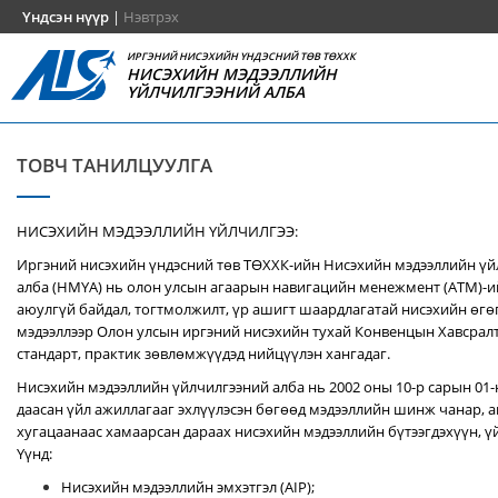
Үндсэн нүүр
|
Нэвтрэх
ИРГЭНИЙ НИСЭХИЙН ҮНДЭСНИЙ ТӨВ ТӨХХК
НИСЭХИЙН МЭДЭЭЛЛИЙН
ҮЙЛЧИЛГЭЭНИЙ АЛБА
ТОВЧ ТАНИЛЦУУЛГА
НИСЭХИЙН МЭДЭЭЛЛИЙН ҮЙЛЧИЛГЭЭ:
Иргэний нисэхийн үндэсний төв ТӨХХК-ийн Нисэхийн мэдээллийн ү
алба (НМҮА) нь
олон улсын агаарын навигацийн менежмент (ATM)-
аюулгүй байдал, тогтмолжилт, үр ашигт шаардлагатай нисэхийн өгө
мэдээллээр Олон улсын иргэний нисэхийн тухай Конвенцын Хавсралт 
стандарт, практик зөвлөмжүүдэд нийцүүлэн хангадаг.
Нисэхийн мэдээллийн үйлчилгээний алба нь 2002 оны 10-р сарын 01
даасан үйл ажиллагааг эхлүүлэсэн бөгөөд мэдээллийн шинж чанар, аг
хугацаанаас хамаарсан дараах нисэхийн мэдээллийн бүтээгдэхүүн, үй
Үүнд:
Нисэхийн мэдээллийн эмхэтгэл (AIP);