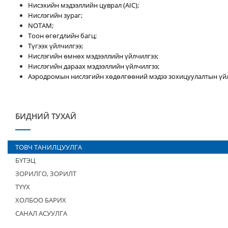
Нисэхийн мэдээллийн цуврал (AIC);
Нислэгийн зураг;
NOTAM;
Тоон өгөгдлийн багц;
Түгээх үйлчилгээ;
Нислэгийн өмнөх мэдээллийн үйлчилгээ;
Нислэгийн дараах мэдээллийн үйлчилгээ;
Аэродромын нислэгийн хөдөлгөөний мэдээ зохицуулалтын үйл
БИДНИЙ ТУХАЙ
ТОВЧ ТАНИЛЦУУЛГА
БҮТЭЦ
ЗОРИЛГО, ЗОРИЛТ
ТҮҮХ
ХОЛБОО БАРИХ
САНАЛ АСУУЛГА