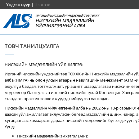
Үндсэн нүүр
|
Нэвтрэх
ИРГЭНИЙ НИСЭХИЙН ҮНДЭСНИЙ ТӨВ ТӨХХК
НИСЭХИЙН МЭДЭЭЛЛИЙН
ҮЙЛЧИЛГЭЭНИЙ АЛБА
ТОВЧ ТАНИЛЦУУЛГА
НИСЭХИЙН МЭДЭЭЛЛИЙН ҮЙЛЧИЛГЭЭ:
Иргэний нисэхийн үндэсний төв ТӨХХК-ийн Нисэхийн мэдээллийн ү
алба (НМҮА) нь
олон улсын агаарын навигацийн менежмент (ATM)-
аюулгүй байдал, тогтмолжилт, үр ашигт шаардлагатай нисэхийн өгө
мэдээллээр Олон улсын иргэний нисэхийн тухай Конвенцын Хавсралт 
стандарт, практик зөвлөмжүүдэд нийцүүлэн хангадаг.
Нисэхийн мэдээллийн үйлчилгээний алба нь 2002 оны 10-р сарын 01
даасан үйл ажиллагааг эхлүүлэсэн бөгөөд мэдээллийн шинж чанар, аг
хугацаанаас хамаарсан дараах нисэхийн мэдээллийн бүтээгдэхүүн, үй
Үүнд:
Нисэхийн мэдээллийн эмхэтгэл (AIP);