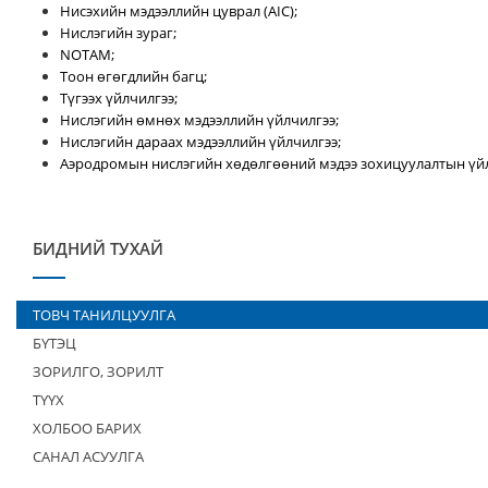
Нисэхийн мэдээллийн цуврал (AIC);
Нислэгийн зураг;
NOTAM;
Тоон өгөгдлийн багц;
Түгээх үйлчилгээ;
Нислэгийн өмнөх мэдээллийн үйлчилгээ;
Нислэгийн дараах мэдээллийн үйлчилгээ;
Аэродромын нислэгийн хөдөлгөөний мэдээ зохицуулалтын үйл
БИДНИЙ ТУХАЙ
ТОВЧ ТАНИЛЦУУЛГА
БҮТЭЦ
ЗОРИЛГО, ЗОРИЛТ
ТҮҮХ
ХОЛБОО БАРИХ
САНАЛ АСУУЛГА