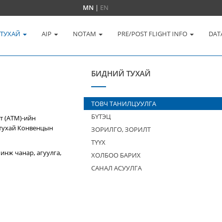
MN
|
EN
 ТУХАЙ
AIP
NOTAM
PRE/POST FLIGHT INFO
DAT
БИДНИЙ ТУХАЙ
ТОВЧ ТАНИЛЦУУЛГА
БҮТЭЦ
т (ATM)-ийн
 тухай Конвенцын
ЗОРИЛГО, ЗОРИЛТ
ТҮҮХ
инж чанар, агуулга,
ХОЛБОО БАРИХ
САНАЛ АСУУЛГА