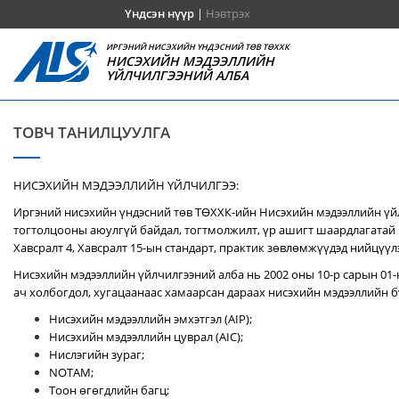
Үндсэн нүүр
|
Нэвтрэх
ИРГЭНИЙ НИСЭХИЙН ҮНДЭСНИЙ ТӨВ ТӨХХК
НИСЭХИЙН МЭДЭЭЛЛИЙН
ҮЙЛЧИЛГЭЭНИЙ АЛБА
ТОВЧ ТАНИЛЦУУЛГА
НИСЭХИЙН МЭДЭЭЛЛИЙН ҮЙЛЧИЛГЭЭ:
Иргэний нисэхийн үндэсний төв ТӨХХК-ийн Нисэхийн мэдээллийн үй
тогтолцооны аюулгүй байдал, тогтмолжилт, үр ашигт шаардлагатай 
Хавсралт 4, Хавсралт 15-ын стандарт, практик зөвлөмжүүдэд нийцүүл
Нисэхийн мэдээллийн үйлчилгээний алба нь 2002 оны 10-р сарын 01-
ач холбогдол, хугацаанаас хамаарсан дараах нисэхийн мэдээллийн бү
Нисэхийн мэдээллийн эмхэтгэл (AIP);
Нисэхийн мэдээллийн цуврал (AIC);
Нислэгийн зураг;
NOTAM;
Тоон өгөгдлийн багц;