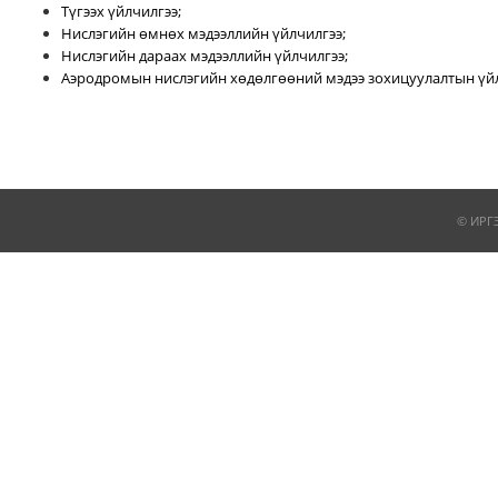
Түгээх үйлчилгээ;
Нислэгийн өмнөх мэдээллийн үйлчилгээ;
Нислэгийн дараах мэдээллийн үйлчилгээ;
Аэродромын нислэгийн хөдөлгөөний мэдээ зохицуулалтын үйл
© ИРГ