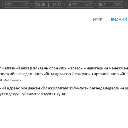
UTC
|
11:32
ZMUB
|
19:32
UUEE
|
14:32
RKSI
|
20:32
НҮҮР
БИДНИЙ
лчилгээний алба (НМҮА) нь
олон улсын агаарын навигацийн менежмен
нисэхийн өгөгдөл, нисэхийн мэдээллээр Олон улсын иргэний нисэхийн
эн хангадаг.
ний өдрөөс бие даасан үйл ажиллагааг эхлүүлэсэн бөгөөд мэдээллийн ш
тээгдэхүүн, үйлчилгээ үзүүлэн. Үүнд: