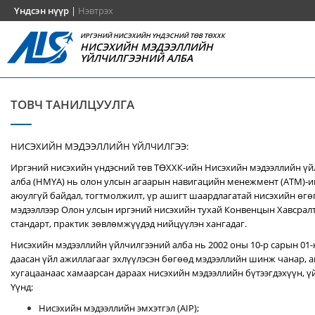
Үндсэн нүүр
|
Нэвтрэх
ИРГЭНИЙ НИСЭХИЙН ҮНДЭСНИЙ ТӨВ ТӨХХК
НИСЭХИЙН МЭДЭЭЛЛИЙН
ҮЙЛЧИЛГЭЭНИЙ АЛБА
ТОВЧ ТАНИЛЦУУЛГА
НИСЭХИЙН МЭДЭЭЛЛИЙН ҮЙЛЧИЛГЭЭ:
Иргэний нисэхийн үндэсний төв ТӨХХК-ийн Нисэхийн мэдээллийн ү
алба (НМҮА) нь
олон улсын агаарын навигацийн менежмент (ATM)-
аюулгүй байдал, тогтмолжилт, үр ашигт шаардлагатай нисэхийн өгө
мэдээллээр Олон улсын иргэний нисэхийн тухай Конвенцын Хавсралт 
стандарт, практик зөвлөмжүүдэд нийцүүлэн хангадаг.
Нисэхийн мэдээллийн үйлчилгээний алба нь 2002 оны 10-р сарын 01
даасан үйл ажиллагааг эхлүүлэсэн бөгөөд мэдээллийн шинж чанар, аг
хугацаанаас хамаарсан дараах нисэхийн мэдээллийн бүтээгдэхүүн, үй
Үүнд:
Нисэхийн мэдээллийн эмхэтгэл (AIP);