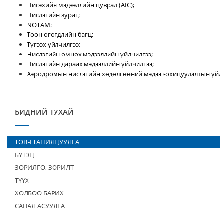
Нисэхийн мэдээллийн цуврал (AIC);
Нислэгийн зураг;
NOTAM;
Тоон өгөгдлийн багц;
Түгээх үйлчилгээ;
Нислэгийн өмнөх мэдээллийн үйлчилгээ;
Нислэгийн дараах мэдээллийн үйлчилгээ;
Аэродромын нислэгийн хөдөлгөөний мэдээ зохицуулалтын үйл
БИДНИЙ ТУХАЙ
ТОВЧ ТАНИЛЦУУЛГА
БҮТЭЦ
ЗОРИЛГО, ЗОРИЛТ
ТҮҮХ
ХОЛБОО БАРИХ
САНАЛ АСУУЛГА