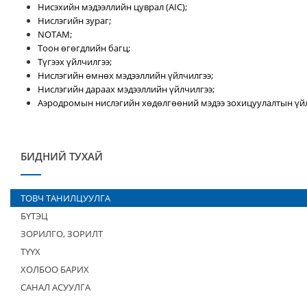
Нисэхийн мэдээллийн цуврал (AIC);
Нислэгийн зураг;
NOTAM;
Тоон өгөгдлийн багц;
Түгээх үйлчилгээ;
Нислэгийн өмнөх мэдээллийн үйлчилгээ;
Нислэгийн дараах мэдээллийн үйлчилгээ;
Аэродромын нислэгийн хөдөлгөөний мэдээ зохицуулалтын үйл
БИДНИЙ ТУХАЙ
ТОВЧ ТАНИЛЦУУЛГА
БҮТЭЦ
ЗОРИЛГО, ЗОРИЛТ
ТҮҮХ
ХОЛБОО БАРИХ
САНАЛ АСУУЛГА