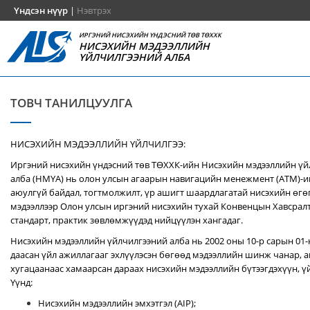
Үндсэн нүүр
|
Нэвтрэх
ИРГЭНИЙ НИСЭХИЙН ҮНДЭСНИЙ ТӨВ ТӨХХК
НИСЭХИЙН МЭДЭЭЛЛИЙН
ҮЙЛЧИЛГЭЭНИЙ АЛБА
ТОВЧ ТАНИЛЦУУЛГА
НИСЭХИЙН МЭДЭЭЛЛИЙН ҮЙЛЧИЛГЭЭ:
Иргэний нисэхийн үндэсний төв ТӨХХК-ийн Нисэхийн мэдээллийн ү
алба (НМҮА) нь
олон улсын агаарын навигацийн менежмент (ATM)-
аюулгүй байдал, тогтмолжилт, үр ашигт шаардлагатай нисэхийн өгө
мэдээллээр Олон улсын иргэний нисэхийн тухай Конвенцын Хавсралт 
стандарт, практик зөвлөмжүүдэд нийцүүлэн хангадаг.
Нисэхийн мэдээллийн үйлчилгээний алба нь 2002 оны 10-р сарын 01
даасан үйл ажиллагааг эхлүүлэсэн бөгөөд мэдээллийн шинж чанар, аг
хугацаанаас хамаарсан дараах нисэхийн мэдээллийн бүтээгдэхүүн, үй
Үүнд:
Нисэхийн мэдээллийн эмхэтгэл (AIP);