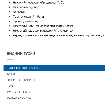
Нисэхийн мэдээллийн цуврал (AIC);
Нислэгийн зураг;
NOTAM;
Тоон өгөгдлийн багц;
Түгээх үйлчилгээ;
Нислэгийн өмнөх мэдээллийн үйлчилгээ;
Нислэгийн дараах мэдээллийн үйлчилгээ;
Аэродромын нислэгийн хөдөлгөөний мэдээ зохицуулалтын үйл
БИДНИЙ ТУХАЙ
ТОВЧ ТАНИЛЦУУЛГА
БҮТЭЦ
ЗОРИЛГО, ЗОРИЛТ
ТҮҮХ
ХОЛБОО БАРИХ
САНАЛ АСУУЛГА