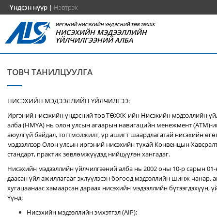
Үндсэн нүүр
|
Нэвтрэх
ИРГЭНИЙ НИСЭХИЙН ҮНДЭСНИЙ ТӨВ ТӨХХК
НИСЭХИЙН МЭДЭЭЛЛИЙН
ҮЙЛЧИЛГЭЭНИЙ АЛБА
ТОВЧ ТАНИЛЦУУЛГА
НИСЭХИЙН МЭДЭЭЛЛИЙН ҮЙЛЧИЛГЭЭ:
Иргэний нисэхийн үндэсний төв ТӨХХК-ийн Нисэхийн мэдээллийн ү
алба (НМҮА) нь
олон улсын агаарын навигацийн менежмент (ATM)-
аюулгүй байдал, тогтмолжилт, үр ашигт шаардлагатай нисэхийн өгө
мэдээллээр Олон улсын иргэний нисэхийн тухай Конвенцын Хавсралт 
стандарт, практик зөвлөмжүүдэд нийцүүлэн хангадаг.
Нисэхийн мэдээллийн үйлчилгээний алба нь 2002 оны 10-р сарын 01
даасан үйл ажиллагааг эхлүүлэсэн бөгөөд мэдээллийн шинж чанар, аг
хугацаанаас хамаарсан дараах нисэхийн мэдээллийн бүтээгдэхүүн, үй
Үүнд:
Нисэхийн мэдээллийн эмхэтгэл (AIP);