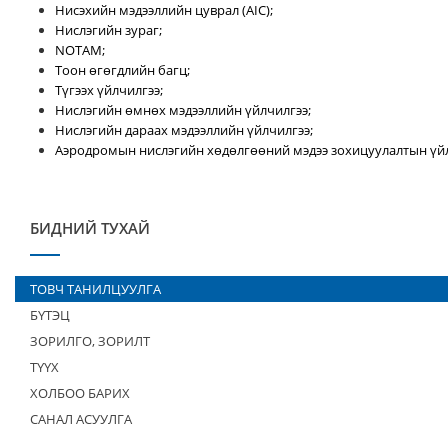
Нисэхийн мэдээллийн цуврал (AIC);
Нислэгийн зураг;
NOTAM;
Тоон өгөгдлийн багц;
Түгээх үйлчилгээ;
Нислэгийн өмнөх мэдээллийн үйлчилгээ;
Нислэгийн дараах мэдээллийн үйлчилгээ;
Аэродромын нислэгийн хөдөлгөөний мэдээ зохицуулалтын үйл
БИДНИЙ ТУХАЙ
ТОВЧ ТАНИЛЦУУЛГА
БҮТЭЦ
ЗОРИЛГО, ЗОРИЛТ
ТҮҮХ
ХОЛБОО БАРИХ
САНАЛ АСУУЛГА