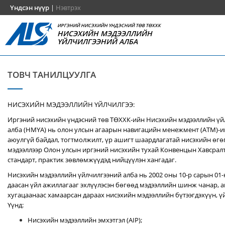
Үндсэн нүүр
|
Нэвтрэх
ИРГЭНИЙ НИСЭХИЙН ҮНДЭСНИЙ ТӨВ ТӨХХК
НИСЭХИЙН МЭДЭЭЛЛИЙН
ҮЙЛЧИЛГЭЭНИЙ АЛБА
ТОВЧ ТАНИЛЦУУЛГА
НИСЭХИЙН МЭДЭЭЛЛИЙН ҮЙЛЧИЛГЭЭ:
Иргэний нисэхийн үндэсний төв ТӨХХК-ийн Нисэхийн мэдээллийн ү
алба (НМҮА) нь
олон улсын агаарын навигацийн менежмент (ATM)-
аюулгүй байдал, тогтмолжилт, үр ашигт шаардлагатай нисэхийн өгө
мэдээллээр Олон улсын иргэний нисэхийн тухай Конвенцын Хавсралт 
стандарт, практик зөвлөмжүүдэд нийцүүлэн хангадаг.
Нисэхийн мэдээллийн үйлчилгээний алба нь 2002 оны 10-р сарын 01
даасан үйл ажиллагааг эхлүүлэсэн бөгөөд мэдээллийн шинж чанар, аг
хугацаанаас хамаарсан дараах нисэхийн мэдээллийн бүтээгдэхүүн, үй
Үүнд:
Нисэхийн мэдээллийн эмхэтгэл (AIP);