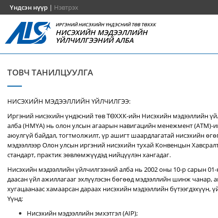
Үндсэн нүүр
|
Нэвтрэх
ИРГЭНИЙ НИСЭХИЙН ҮНДЭСНИЙ ТӨВ ТӨХХК
НИСЭХИЙН МЭДЭЭЛЛИЙН
ҮЙЛЧИЛГЭЭНИЙ АЛБА
ТОВЧ ТАНИЛЦУУЛГА
НИСЭХИЙН МЭДЭЭЛЛИЙН ҮЙЛЧИЛГЭЭ:
Иргэний нисэхийн үндэсний төв ТӨХХК-ийн Нисэхийн мэдээллийн ү
алба (НМҮА) нь
олон улсын агаарын навигацийн менежмент (ATM)-
аюулгүй байдал, тогтмолжилт, үр ашигт шаардлагатай нисэхийн өгө
мэдээллээр Олон улсын иргэний нисэхийн тухай Конвенцын Хавсралт 
стандарт, практик зөвлөмжүүдэд нийцүүлэн хангадаг.
Нисэхийн мэдээллийн үйлчилгээний алба нь 2002 оны 10-р сарын 01
даасан үйл ажиллагааг эхлүүлэсэн бөгөөд мэдээллийн шинж чанар, аг
хугацаанаас хамаарсан дараах нисэхийн мэдээллийн бүтээгдэхүүн, үй
Үүнд:
Нисэхийн мэдээллийн эмхэтгэл (AIP);