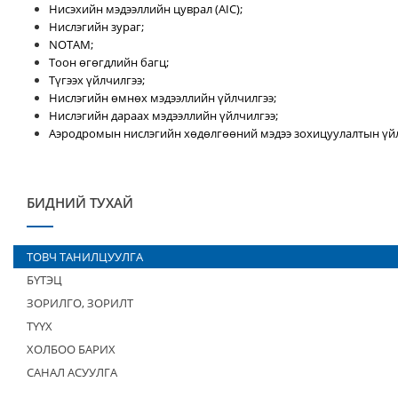
Нисэхийн мэдээллийн цуврал (AIC);
Нислэгийн зураг;
NOTAM;
Тоон өгөгдлийн багц;
Түгээх үйлчилгээ;
Нислэгийн өмнөх мэдээллийн үйлчилгээ;
Нислэгийн дараах мэдээллийн үйлчилгээ;
Аэродромын нислэгийн хөдөлгөөний мэдээ зохицуулалтын үйл
БИДНИЙ ТУХАЙ
ТОВЧ ТАНИЛЦУУЛГА
БҮТЭЦ
ЗОРИЛГО, ЗОРИЛТ
ТҮҮХ
ХОЛБОО БАРИХ
САНАЛ АСУУЛГА