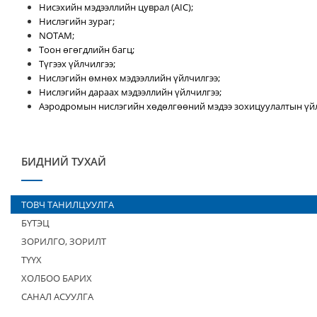
Нисэхийн мэдээллийн цуврал (AIC);
Нислэгийн зураг;
NOTAM;
Тоон өгөгдлийн багц;
Түгээх үйлчилгээ;
Нислэгийн өмнөх мэдээллийн үйлчилгээ;
Нислэгийн дараах мэдээллийн үйлчилгээ;
Аэродромын нислэгийн хөдөлгөөний мэдээ зохицуулалтын үйл
БИДНИЙ ТУХАЙ
ТОВЧ ТАНИЛЦУУЛГА
БҮТЭЦ
ЗОРИЛГО, ЗОРИЛТ
ТҮҮХ
ХОЛБОО БАРИХ
САНАЛ АСУУЛГА