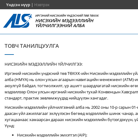
Үндсэн нүүр
|
Нэвтрэх
ИРГЭНИЙ НИСЭХИЙН ҮНДЭСНИЙ ТӨВ ТӨХХК
НИСЭХИЙН МЭДЭЭЛЛИЙН
ҮЙЛЧИЛГЭЭНИЙ АЛБА
ТОВЧ ТАНИЛЦУУЛГА
НИСЭХИЙН МЭДЭЭЛЛИЙН ҮЙЛЧИЛГЭЭ:
Иргэний нисэхийн үндэсний төв ТӨХХК-ийн Нисэхийн мэдээллийн ү
алба (НМҮА) нь
олон улсын агаарын навигацийн менежмент (ATM)-
аюулгүй байдал, тогтмолжилт, үр ашигт шаардлагатай нисэхийн өгө
мэдээллээр Олон улсын иргэний нисэхийн тухай Конвенцын Хавсралт 
стандарт, практик зөвлөмжүүдэд нийцүүлэн хангадаг.
Нисэхийн мэдээллийн үйлчилгээний алба нь 2002 оны 10-р сарын 01
даасан үйл ажиллагааг эхлүүлэсэн бөгөөд мэдээллийн шинж чанар, аг
хугацаанаас хамаарсан дараах нисэхийн мэдээллийн бүтээгдэхүүн, үй
Үүнд:
Нисэхийн мэдээллийн эмхэтгэл (AIP);