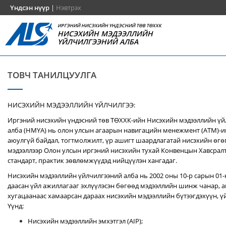
Үндсэн нүүр
|
Нэвтрэх
ИРГЭНИЙ НИСЭХИЙН ҮНДЭСНИЙ ТӨВ ТӨХХК
НИСЭХИЙН МЭДЭЭЛЛИЙН
ҮЙЛЧИЛГЭЭНИЙ АЛБА
ТОВЧ ТАНИЛЦУУЛГА
НИСЭХИЙН МЭДЭЭЛЛИЙН ҮЙЛЧИЛГЭЭ:
Иргэний нисэхийн үндэсний төв ТӨХХК-ийн Нисэхийн мэдээллийн ү
алба (НМҮА) нь
олон улсын агаарын навигацийн менежмент (ATM)-
аюулгүй байдал, тогтмолжилт, үр ашигт шаардлагатай нисэхийн өгө
мэдээллээр Олон улсын иргэний нисэхийн тухай Конвенцын Хавсралт 
стандарт, практик зөвлөмжүүдэд нийцүүлэн хангадаг.
Нисэхийн мэдээллийн үйлчилгээний алба нь 2002 оны 10-р сарын 01
даасан үйл ажиллагааг эхлүүлэсэн бөгөөд мэдээллийн шинж чанар, аг
хугацаанаас хамаарсан дараах нисэхийн мэдээллийн бүтээгдэхүүн, үй
Үүнд:
Нисэхийн мэдээллийн эмхэтгэл (AIP);