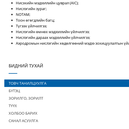
Нисэхийн мэдээллийн цуврал (AIC);
Нислэгийн зураг;
NOTAM;
Тоон өгөгдлийн багц;
Түгээх үйлчилгээ;
Нислэгийн өмнөх мэдээллийн үйлчилгээ;
Нислэгийн дараах мэдээллийн үйлчилгээ;
Аэродромын нислэгийн хөдөлгөөний мэдээ зохицуулалтын үйл
БИДНИЙ ТУХАЙ
ТОВЧ ТАНИЛЦУУЛГА
БҮТЭЦ
ЗОРИЛГО, ЗОРИЛТ
ТҮҮХ
ХОЛБОО БАРИХ
САНАЛ АСУУЛГА