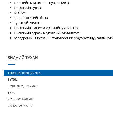
Нисэхийн мэдээллийн цуврал (AIC);
Нислэгийн зураг;
NOTAM;
Тоон өгөгдлийн багц;
Түгээх үйлчилгээ;
Нислэгийн өмнөх мэдээллийн үйлчилгээ;
Нислэгийн дараах мэдээллийн үйлчилгээ;
Аэродромын нислэгийн хөдөлгөөний мэдээ зохицуулалтын үйл
БИДНИЙ ТУХАЙ
ТОВЧ ТАНИЛЦУУЛГА
БҮТЭЦ
ЗОРИЛГО, ЗОРИЛТ
ТҮҮХ
ХОЛБОО БАРИХ
САНАЛ АСУУЛГА