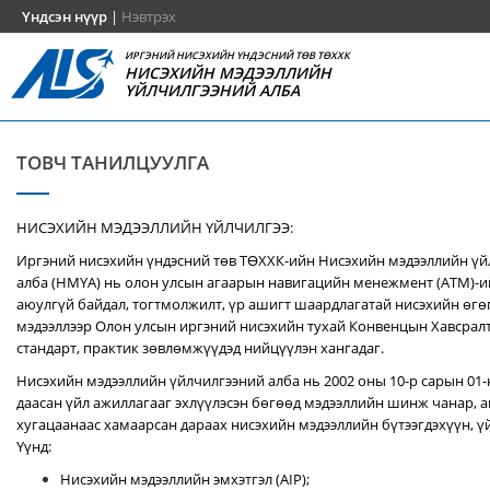
Үндсэн нүүр
|
Нэвтрэх
ИРГЭНИЙ НИСЭХИЙН ҮНДЭСНИЙ ТӨВ ТӨХХК
НИСЭХИЙН МЭДЭЭЛЛИЙН
ҮЙЛЧИЛГЭЭНИЙ АЛБА
ТОВЧ ТАНИЛЦУУЛГА
НИСЭХИЙН МЭДЭЭЛЛИЙН ҮЙЛЧИЛГЭЭ:
Иргэний нисэхийн үндэсний төв ТӨХХК-ийн Нисэхийн мэдээллийн ү
алба (НМҮА) нь
олон улсын агаарын навигацийн менежмент (ATM)-
аюулгүй байдал, тогтмолжилт, үр ашигт шаардлагатай нисэхийн өгө
мэдээллээр Олон улсын иргэний нисэхийн тухай Конвенцын Хавсралт 
стандарт, практик зөвлөмжүүдэд нийцүүлэн хангадаг.
Нисэхийн мэдээллийн үйлчилгээний алба нь 2002 оны 10-р сарын 01
даасан үйл ажиллагааг эхлүүлэсэн бөгөөд мэдээллийн шинж чанар, аг
хугацаанаас хамаарсан дараах нисэхийн мэдээллийн бүтээгдэхүүн, үй
Үүнд:
Нисэхийн мэдээллийн эмхэтгэл (AIP);