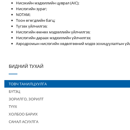
Нисэхийн мэдээллийн цуврал (AIC);
Нислэгийн зураг;
NOTAM;
Тоон өгөгдлийн багц;
Түгээх үйлчилгээ;
Нислэгийн өмнөх мэдээллийн үйлчилгээ;
Нислэгийн дараах мэдээллийн үйлчилгээ;
Аэродромын нислэгийн хөдөлгөөний мэдээ зохицуулалтын үйл
БИДНИЙ ТУХАЙ
ТОВЧ ТАНИЛЦУУЛГА
БҮТЭЦ
ЗОРИЛГО, ЗОРИЛТ
ТҮҮХ
ХОЛБОО БАРИХ
САНАЛ АСУУЛГА