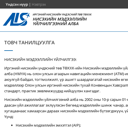
Үндсэн нүүр
|
Нэвтрэх
ИРГЭНИЙ НИСЭХИЙН ҮНДЭСНИЙ ТӨВ ТӨХХК
НИСЭХИЙН МЭДЭЭЛЛИЙН
ҮЙЛЧИЛГЭЭНИЙ АЛБА
ТОВЧ ТАНИЛЦУУЛГА
НИСЭХИЙН МЭДЭЭЛЛИЙН ҮЙЛЧИЛГЭЭ:
Иргэний нисэхийн үндэсний төв ТӨХХК-ийн Нисэхийн мэдээллийн ү
алба (НМҮА) нь
олон улсын агаарын навигацийн менежмент (ATM)-
аюулгүй байдал, тогтмолжилт, үр ашигт шаардлагатай нисэхийн өгө
мэдээллээр Олон улсын иргэний нисэхийн тухай Конвенцын Хавсралт 
стандарт, практик зөвлөмжүүдэд нийцүүлэн хангадаг.
Нисэхийн мэдээллийн үйлчилгээний алба нь 2002 оны 10-р сарын 01
даасан үйл ажиллагааг эхлүүлэсэн бөгөөд мэдээллийн шинж чанар, аг
хугацаанаас хамаарсан дараах нисэхийн мэдээллийн бүтээгдэхүүн, үй
Үүнд:
Нисэхийн мэдээллийн эмхэтгэл (AIP);