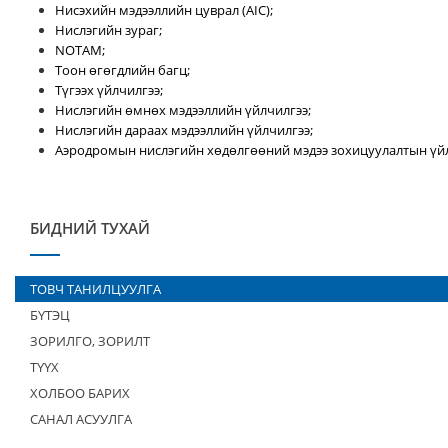
Нисэхийн мэдээллийн цуврал (AIC);
Нислэгийн зураг;
NOTAM;
Тоон өгөгдлийн багц;
Түгээх үйлчилгээ;
Нислэгийн өмнөх мэдээллийн үйлчилгээ;
Нислэгийн дараах мэдээллийн үйлчилгээ;
Аэродромын нислэгийн хөдөлгөөний мэдээ зохицуулалтын үйл
БИДНИЙ ТУХАЙ
ТОВЧ ТАНИЛЦУУЛГА
БҮТЭЦ
ЗОРИЛГО, ЗОРИЛТ
ТҮҮХ
ХОЛБОО БАРИХ
САНАЛ АСУУЛГА