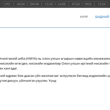
UTC
|
04:24
ZMUB
|
12:24
UUEE
|
07:24
RKSI
|
13:24
НҮҮР
БИДНИЙ
лчилгээний алба (НМҮА) нь
олон улсын агаарын навигацийн менежмен
нисэхийн өгөгдөл, нисэхийн мэдээллээр Олон улсын иргэний нисэхийн
эн хангадаг.
ний өдрөөс бие даасан үйл ажиллагааг эхлүүлэсэн бөгөөд мэдээллийн ш
тээгдэхүүн, үйлчилгээ үзүүлэн. Үүнд: