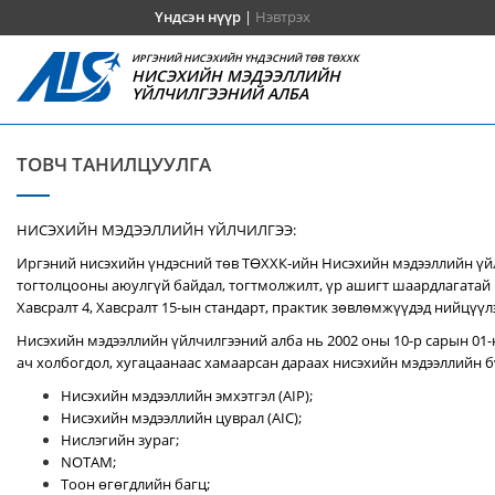
Үндсэн нүүр
|
Нэвтрэх
ИРГЭНИЙ НИСЭХИЙН ҮНДЭСНИЙ ТӨВ ТӨХХК
НИСЭХИЙН МЭДЭЭЛЛИЙН
ҮЙЛЧИЛГЭЭНИЙ АЛБА
ТОВЧ ТАНИЛЦУУЛГА
НИСЭХИЙН МЭДЭЭЛЛИЙН ҮЙЛЧИЛГЭЭ:
Иргэний нисэхийн үндэсний төв ТӨХХК-ийн Нисэхийн мэдээллийн үй
тогтолцооны аюулгүй байдал, тогтмолжилт, үр ашигт шаардлагатай 
Хавсралт 4, Хавсралт 15-ын стандарт, практик зөвлөмжүүдэд нийцүүл
Нисэхийн мэдээллийн үйлчилгээний алба нь 2002 оны 10-р сарын 01-
ач холбогдол, хугацаанаас хамаарсан дараах нисэхийн мэдээллийн бү
Нисэхийн мэдээллийн эмхэтгэл (AIP);
Нисэхийн мэдээллийн цуврал (AIC);
Нислэгийн зураг;
NOTAM;
Тоон өгөгдлийн багц;