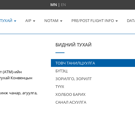
MN
|
EN
 ТУХАЙ
AIP
NOTAM
PRE/POST FLIGHT INFO
DAT
БИДНИЙ ТУХАЙ
ТОВЧ ТАНИЛЦУУЛГА
БҮТЭЦ
т (ATM)-ийн
 тухай Конвенцын
ЗОРИЛГО, ЗОРИЛТ
ТҮҮХ
инж чанар, агуулга,
ХОЛБОО БАРИХ
САНАЛ АСУУЛГА