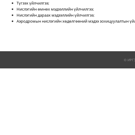
Түгээх үйлчилгээ;
Нислэгийн өмнөх мэдээллийн үйлчилгээ;
Нислэгийн дараах мэдээллийн үйлчилгээ;
Аэродромын нислэгийн хөдөлгөөний мэдээ зохицуулалтын үйл
© ИРГ