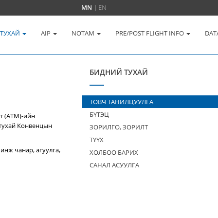
MN
|
EN
 ТУХАЙ
AIP
NOTAM
PRE/POST FLIGHT INFO
DAT
БИДНИЙ ТУХАЙ
ТОВЧ ТАНИЛЦУУЛГА
БҮТЭЦ
т (ATM)-ийн
 тухай Конвенцын
ЗОРИЛГО, ЗОРИЛТ
ТҮҮХ
инж чанар, агуулга,
ХОЛБОО БАРИХ
САНАЛ АСУУЛГА