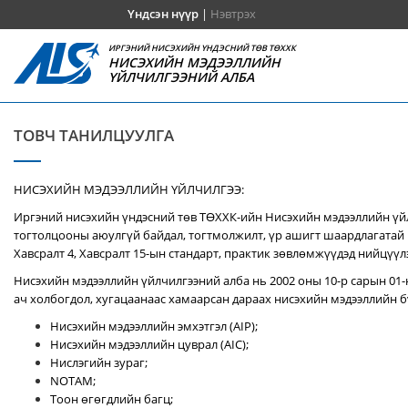
Үндсэн нүүр
|
Нэвтрэх
ИРГЭНИЙ НИСЭХИЙН ҮНДЭСНИЙ ТӨВ ТӨХХК
НИСЭХИЙН МЭДЭЭЛЛИЙН
ҮЙЛЧИЛГЭЭНИЙ АЛБА
ТОВЧ ТАНИЛЦУУЛГА
НИСЭХИЙН МЭДЭЭЛЛИЙН ҮЙЛЧИЛГЭЭ:
Иргэний нисэхийн үндэсний төв ТӨХХК-ийн Нисэхийн мэдээллийн үй
тогтолцооны аюулгүй байдал, тогтмолжилт, үр ашигт шаардлагатай 
Хавсралт 4, Хавсралт 15-ын стандарт, практик зөвлөмжүүдэд нийцүүл
Нисэхийн мэдээллийн үйлчилгээний алба нь 2002 оны 10-р сарын 01-
ач холбогдол, хугацаанаас хамаарсан дараах нисэхийн мэдээллийн бү
Нисэхийн мэдээллийн эмхэтгэл (AIP);
Нисэхийн мэдээллийн цуврал (AIC);
Нислэгийн зураг;
NOTAM;
Тоон өгөгдлийн багц;