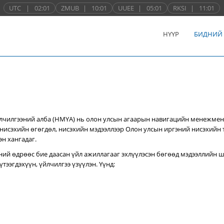
UTC
|
02:01
ZMUB
|
10:01
UUEE
|
05:01
RKSI
|
11:01
НҮҮР
БИДНИЙ
лчилгээний алба (НМҮА) нь
олон улсын агаарын навигацийн менежмен
нисэхийн өгөгдөл, нисэхийн мэдээллээр Олон улсын иргэний нисэхийн
эн хангадаг.
ний өдрөөс бие даасан үйл ажиллагааг эхлүүлэсэн бөгөөд мэдээллийн ш
тээгдэхүүн, үйлчилгээ үзүүлэн. Үүнд: