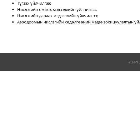
Түгээх үйлчилгээ;
Нислэгийн өмнөх мэдээллийн үйлчилгээ;
Нислэгийн дараах мэдээллийн үйлчилгээ;
Аэродромын нислэгийн хөдөлгөөний мэдээ зохицуулалтын үйл
© ИРГ