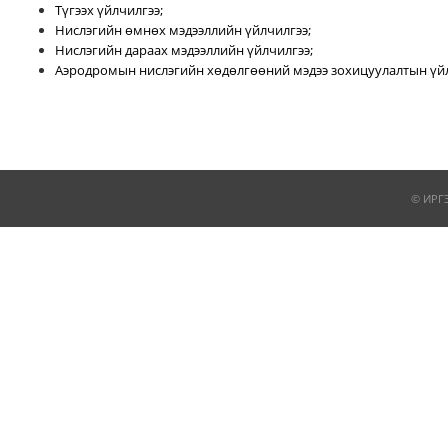
Түгээх үйлчилгээ;
Нислэгийн өмнөх мэдээллийн үйлчилгээ;
Нислэгийн дараах мэдээллийн үйлчилгээ;
Аэродромын нислэгийн хөдөлгөөний мэдээ зохицуулалтын үйл
© ИРГ