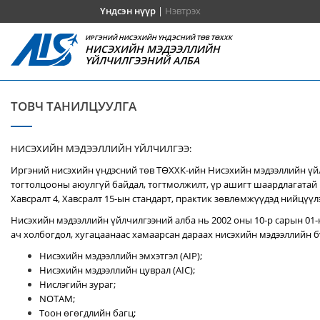
Үндсэн нүүр
|
Нэвтрэх
ИРГЭНИЙ НИСЭХИЙН ҮНДЭСНИЙ ТӨВ ТӨХХК
НИСЭХИЙН МЭДЭЭЛЛИЙН
ҮЙЛЧИЛГЭЭНИЙ АЛБА
ТОВЧ ТАНИЛЦУУЛГА
НИСЭХИЙН МЭДЭЭЛЛИЙН ҮЙЛЧИЛГЭЭ:
Иргэний нисэхийн үндэсний төв ТӨХХК-ийн Нисэхийн мэдээллийн үй
тогтолцооны аюулгүй байдал, тогтмолжилт, үр ашигт шаардлагатай 
Хавсралт 4, Хавсралт 15-ын стандарт, практик зөвлөмжүүдэд нийцүүл
Нисэхийн мэдээллийн үйлчилгээний алба нь 2002 оны 10-р сарын 01-
ач холбогдол, хугацаанаас хамаарсан дараах нисэхийн мэдээллийн бү
Нисэхийн мэдээллийн эмхэтгэл (AIP);
Нисэхийн мэдээллийн цуврал (AIC);
Нислэгийн зураг;
NOTAM;
Тоон өгөгдлийн багц;