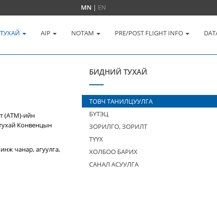
MN
|
EN
 ТУХАЙ
AIP
NOTAM
PRE/POST FLIGHT INFO
DAT
БИДНИЙ ТУХАЙ
ТОВЧ ТАНИЛЦУУЛГА
БҮТЭЦ
т (ATM)-ийн
 тухай Конвенцын
ЗОРИЛГО, ЗОРИЛТ
ТҮҮХ
инж чанар, агуулга,
ХОЛБОО БАРИХ
САНАЛ АСУУЛГА