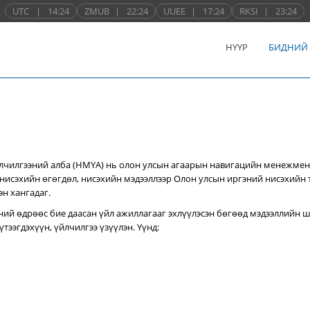
UTC
|
14:24
ZMUB
|
22:24
UUEE
|
17:24
RKSI
|
23:24
НҮҮР
БИДНИЙ
лчилгээний алба (НМҮА) нь
олон улсын агаарын навигацийн менежмен
нисэхийн өгөгдөл, нисэхийн мэдээллээр Олон улсын иргэний нисэхийн
эн хангадаг.
ний өдрөөс бие даасан үйл ажиллагааг эхлүүлэсэн бөгөөд мэдээллийн ш
тээгдэхүүн, үйлчилгээ үзүүлэн. Үүнд: