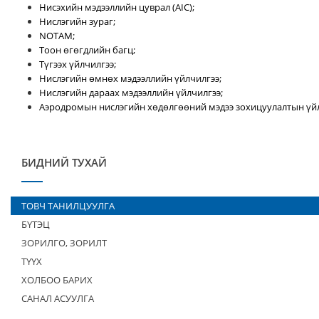
Нисэхийн мэдээллийн цуврал (AIC);
Нислэгийн зураг;
NOTAM;
Тоон өгөгдлийн багц;
Түгээх үйлчилгээ;
Нислэгийн өмнөх мэдээллийн үйлчилгээ;
Нислэгийн дараах мэдээллийн үйлчилгээ;
Аэродромын нислэгийн хөдөлгөөний мэдээ зохицуулалтын үйл
БИДНИЙ ТУХАЙ
ТОВЧ ТАНИЛЦУУЛГА
БҮТЭЦ
ЗОРИЛГО, ЗОРИЛТ
ТҮҮХ
ХОЛБОО БАРИХ
САНАЛ АСУУЛГА