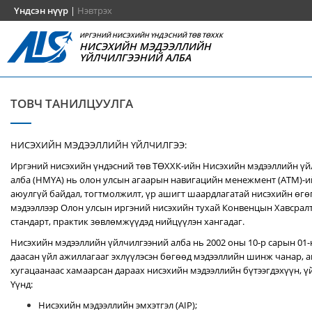
Үндсэн нүүр
|
Нэвтрэх
ИРГЭНИЙ НИСЭХИЙН ҮНДЭСНИЙ ТӨВ ТӨХХК
НИСЭХИЙН МЭДЭЭЛЛИЙН
ҮЙЛЧИЛГЭЭНИЙ АЛБА
ТОВЧ ТАНИЛЦУУЛГА
НИСЭХИЙН МЭДЭЭЛЛИЙН ҮЙЛЧИЛГЭЭ:
Иргэний нисэхийн үндэсний төв ТӨХХК-ийн Нисэхийн мэдээллийн ү
алба (НМҮА) нь
олон улсын агаарын навигацийн менежмент (ATM)-
аюулгүй байдал, тогтмолжилт, үр ашигт шаардлагатай нисэхийн өгө
мэдээллээр Олон улсын иргэний нисэхийн тухай Конвенцын Хавсралт 
стандарт, практик зөвлөмжүүдэд нийцүүлэн хангадаг.
Нисэхийн мэдээллийн үйлчилгээний алба нь 2002 оны 10-р сарын 01
даасан үйл ажиллагааг эхлүүлэсэн бөгөөд мэдээллийн шинж чанар, аг
хугацаанаас хамаарсан дараах нисэхийн мэдээллийн бүтээгдэхүүн, үй
Үүнд:
Нисэхийн мэдээллийн эмхэтгэл (AIP);