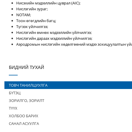
Нисэхийн мэдээллийн цуврал (AIC);
Нислэгийн зураг;
NOTAM;
Тоон өгөгдлийн багц;
Түгээх үйлчилгээ;
Нислэгийн өмнөх мэдээллийн үйлчилгээ;
Нислэгийн дараах мэдээллийн үйлчилгээ;
Аэродромын нислэгийн хөдөлгөөний мэдээ зохицуулалтын үйл
БИДНИЙ ТУХАЙ
ТОВЧ ТАНИЛЦУУЛГА
БҮТЭЦ
ЗОРИЛГО, ЗОРИЛТ
ТҮҮХ
ХОЛБОО БАРИХ
САНАЛ АСУУЛГА