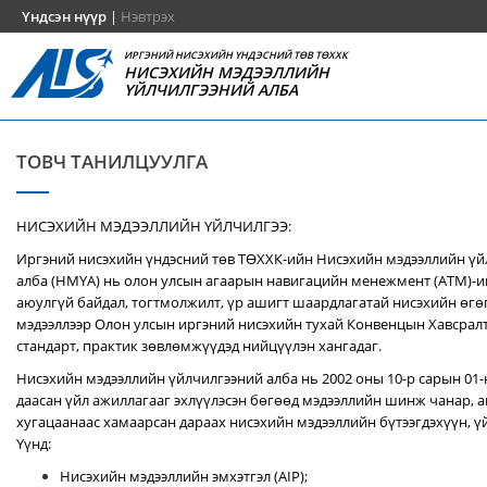
Үндсэн нүүр
|
Нэвтрэх
ИРГЭНИЙ НИСЭХИЙН ҮНДЭСНИЙ ТӨВ ТӨХХК
НИСЭХИЙН МЭДЭЭЛЛИЙН
ҮЙЛЧИЛГЭЭНИЙ АЛБА
ТОВЧ ТАНИЛЦУУЛГА
НИСЭХИЙН МЭДЭЭЛЛИЙН ҮЙЛЧИЛГЭЭ:
Иргэний нисэхийн үндэсний төв ТӨХХК-ийн Нисэхийн мэдээллийн ү
алба (НМҮА) нь
олон улсын агаарын навигацийн менежмент (ATM)-
аюулгүй байдал, тогтмолжилт, үр ашигт шаардлагатай нисэхийн өгө
мэдээллээр Олон улсын иргэний нисэхийн тухай Конвенцын Хавсралт 
стандарт, практик зөвлөмжүүдэд нийцүүлэн хангадаг.
Нисэхийн мэдээллийн үйлчилгээний алба нь 2002 оны 10-р сарын 01
даасан үйл ажиллагааг эхлүүлэсэн бөгөөд мэдээллийн шинж чанар, аг
хугацаанаас хамаарсан дараах нисэхийн мэдээллийн бүтээгдэхүүн, үй
Үүнд:
Нисэхийн мэдээллийн эмхэтгэл (AIP);