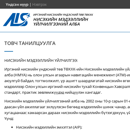
Үндсэн нүүр
|
Нэвтрэх
ИРГЭНИЙ НИСЭХИЙН ҮНДЭСНИЙ ТӨВ ТӨХХК
НИСЭХИЙН МЭДЭЭЛЛИЙН
ҮЙЛЧИЛГЭЭНИЙ АЛБА
ТОВЧ ТАНИЛЦУУЛГА
НИСЭХИЙН МЭДЭЭЛЛИЙН ҮЙЛЧИЛГЭЭ:
Иргэний нисэхийн үндэсний төв ТӨХХК-ийн Нисэхийн мэдээллийн ү
алба (НМҮА) нь
олон улсын агаарын навигацийн менежмент (ATM)-
аюулгүй байдал, тогтмолжилт, үр ашигт шаардлагатай нисэхийн өгө
мэдээллээр Олон улсын иргэний нисэхийн тухай Конвенцын Хавсралт 
стандарт, практик зөвлөмжүүдэд нийцүүлэн хангадаг.
Нисэхийн мэдээллийн үйлчилгээний алба нь 2002 оны 10-р сарын 01
даасан үйл ажиллагааг эхлүүлэсэн бөгөөд мэдээллийн шинж чанар, аг
хугацаанаас хамаарсан дараах нисэхийн мэдээллийн бүтээгдэхүүн, үй
Үүнд:
Нисэхийн мэдээллийн эмхэтгэл (AIP);