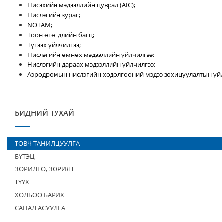
Нисэхийн мэдээллийн цуврал (AIC);
Нислэгийн зураг;
NOTAM;
Тоон өгөгдлийн багц;
Түгээх үйлчилгээ;
Нислэгийн өмнөх мэдээллийн үйлчилгээ;
Нислэгийн дараах мэдээллийн үйлчилгээ;
Аэродромын нислэгийн хөдөлгөөний мэдээ зохицуулалтын үйл
БИДНИЙ ТУХАЙ
ТОВЧ ТАНИЛЦУУЛГА
БҮТЭЦ
ЗОРИЛГО, ЗОРИЛТ
ТҮҮХ
ХОЛБОО БАРИХ
САНАЛ АСУУЛГА