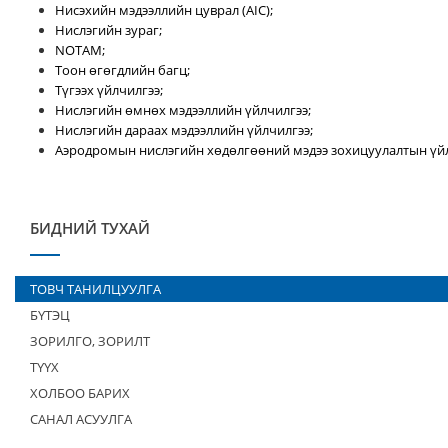
Нисэхийн мэдээллийн цуврал (AIC);
Нислэгийн зураг;
NOTAM;
Тоон өгөгдлийн багц;
Түгээх үйлчилгээ;
Нислэгийн өмнөх мэдээллийн үйлчилгээ;
Нислэгийн дараах мэдээллийн үйлчилгээ;
Аэродромын нислэгийн хөдөлгөөний мэдээ зохицуулалтын үйл
БИДНИЙ ТУХАЙ
ТОВЧ ТАНИЛЦУУЛГА
БҮТЭЦ
ЗОРИЛГО, ЗОРИЛТ
ТҮҮХ
ХОЛБОО БАРИХ
САНАЛ АСУУЛГА