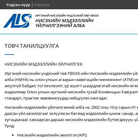
Үндсэн нүүр
|
Нэвтрэх
ИРГЭНИЙ НИСЭХИЙН ҮНДЭСНИЙ ТӨВ ТӨХХК
НИСЭХИЙН МЭДЭЭЛЛИЙН
ҮЙЛЧИЛГЭЭНИЙ АЛБА
ТОВЧ ТАНИЛЦУУЛГА
НИСЭХИЙН МЭДЭЭЛЛИЙН ҮЙЛЧИЛГЭЭ:
Иргэний нисэхийн үндэсний төв ТӨХХК-ийн Нисэхийн мэдээллийн ү
алба (НМҮА) нь
олон улсын агаарын навигацийн менежмент (ATM)-
аюулгүй байдал, тогтмолжилт, үр ашигт шаардлагатай нисэхийн өгө
мэдээллээр Олон улсын иргэний нисэхийн тухай Конвенцын Хавсралт 
стандарт, практик зөвлөмжүүдэд нийцүүлэн хангадаг.
Нисэхийн мэдээллийн үйлчилгээний алба нь 2002 оны 10-р сарын 01
даасан үйл ажиллагааг эхлүүлэсэн бөгөөд мэдээллийн шинж чанар, аг
хугацаанаас хамаарсан дараах нисэхийн мэдээллийн бүтээгдэхүүн, үй
Үүнд:
Нисэхийн мэдээллийн эмхэтгэл (AIP);