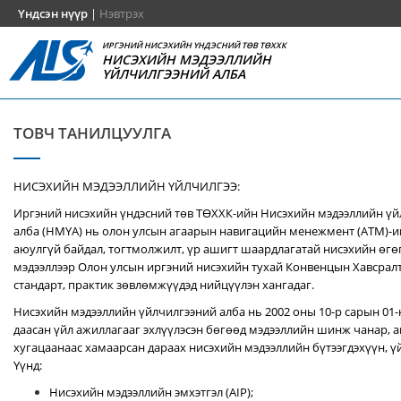
Үндсэн нүүр
|
Нэвтрэх
ИРГЭНИЙ НИСЭХИЙН ҮНДЭСНИЙ ТӨВ ТӨХХК
НИСЭХИЙН МЭДЭЭЛЛИЙН
ҮЙЛЧИЛГЭЭНИЙ АЛБА
ТОВЧ ТАНИЛЦУУЛГА
НИСЭХИЙН МЭДЭЭЛЛИЙН ҮЙЛЧИЛГЭЭ:
Иргэний нисэхийн үндэсний төв ТӨХХК-ийн Нисэхийн мэдээллийн ү
алба (НМҮА) нь
олон улсын агаарын навигацийн менежмент (ATM)-
аюулгүй байдал, тогтмолжилт, үр ашигт шаардлагатай нисэхийн өгө
мэдээллээр Олон улсын иргэний нисэхийн тухай Конвенцын Хавсралт 
стандарт, практик зөвлөмжүүдэд нийцүүлэн хангадаг.
Нисэхийн мэдээллийн үйлчилгээний алба нь 2002 оны 10-р сарын 01
даасан үйл ажиллагааг эхлүүлэсэн бөгөөд мэдээллийн шинж чанар, аг
хугацаанаас хамаарсан дараах нисэхийн мэдээллийн бүтээгдэхүүн, үй
Үүнд:
Нисэхийн мэдээллийн эмхэтгэл (AIP);