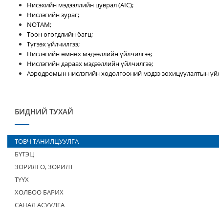
Нисэхийн мэдээллийн цуврал (AIC);
Нислэгийн зураг;
NOTAM;
Тоон өгөгдлийн багц;
Түгээх үйлчилгээ;
Нислэгийн өмнөх мэдээллийн үйлчилгээ;
Нислэгийн дараах мэдээллийн үйлчилгээ;
Аэродромын нислэгийн хөдөлгөөний мэдээ зохицуулалтын үйл
БИДНИЙ ТУХАЙ
ТОВЧ ТАНИЛЦУУЛГА
БҮТЭЦ
ЗОРИЛГО, ЗОРИЛТ
ТҮҮХ
ХОЛБОО БАРИХ
САНАЛ АСУУЛГА