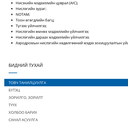
Нисэхийн мэдээллийн цуврал (AIC);
Нислэгийн зураг;
NOTAM;
Тоон өгөгдлийн багц;
Түгээх үйлчилгээ;
Нислэгийн өмнөх мэдээллийн үйлчилгээ;
Нислэгийн дараах мэдээллийн үйлчилгээ;
Аэродромын нислэгийн хөдөлгөөний мэдээ зохицуулалтын үйл
БИДНИЙ ТУХАЙ
ТОВЧ ТАНИЛЦУУЛГА
БҮТЭЦ
ЗОРИЛГО, ЗОРИЛТ
ТҮҮХ
ХОЛБОО БАРИХ
САНАЛ АСУУЛГА