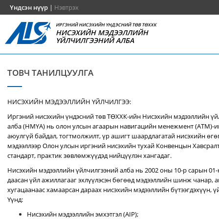
Үндсэн нүүр
|
Нэвтрэх
ИРГЭНИЙ НИСЭХИЙН ҮНДЭСНИЙ ТӨВ ТӨХХК
НИСЭХИЙН МЭДЭЭЛЛИЙН
ҮЙЛЧИЛГЭЭНИЙ АЛБА
ТОВЧ ТАНИЛЦУУЛГА
НИСЭХИЙН МЭДЭЭЛЛИЙН ҮЙЛЧИЛГЭЭ:
Иргэний нисэхийн үндэсний төв ТӨХХК-ийн Нисэхийн мэдээллийн ү
алба (НМҮА) нь
олон улсын агаарын навигацийн менежмент (ATM)-
аюулгүй байдал, тогтмолжилт, үр ашигт шаардлагатай нисэхийн өгө
мэдээллээр Олон улсын иргэний нисэхийн тухай Конвенцын Хавсралт 
стандарт, практик зөвлөмжүүдэд нийцүүлэн хангадаг.
Нисэхийн мэдээллийн үйлчилгээний алба нь 2002 оны 10-р сарын 01
даасан үйл ажиллагааг эхлүүлэсэн бөгөөд мэдээллийн шинж чанар, аг
хугацаанаас хамаарсан дараах нисэхийн мэдээллийн бүтээгдэхүүн, үй
Үүнд:
Нисэхийн мэдээллийн эмхэтгэл (AIP);