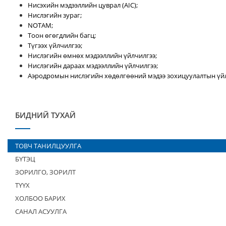
Нисэхийн мэдээллийн цуврал (AIC);
Нислэгийн зураг;
NOTAM;
Тоон өгөгдлийн багц;
Түгээх үйлчилгээ;
Нислэгийн өмнөх мэдээллийн үйлчилгээ;
Нислэгийн дараах мэдээллийн үйлчилгээ;
Аэродромын нислэгийн хөдөлгөөний мэдээ зохицуулалтын үйл
БИДНИЙ ТУХАЙ
ТОВЧ ТАНИЛЦУУЛГА
БҮТЭЦ
ЗОРИЛГО, ЗОРИЛТ
ТҮҮХ
ХОЛБОО БАРИХ
САНАЛ АСУУЛГА