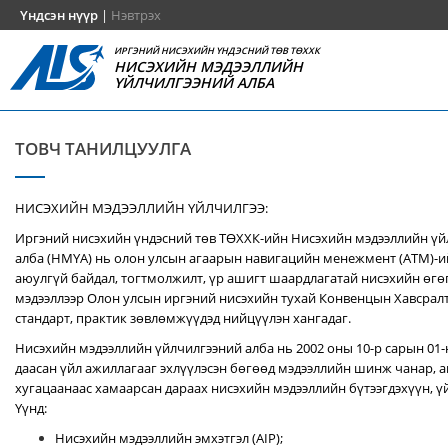
Үндсэн нүүр
|
Нэвтрэх
ИРГЭНИЙ НИСЭХИЙН ҮНДЭСНИЙ ТӨВ ТӨХХК
НИСЭХИЙН МЭДЭЭЛЛИЙН
ҮЙЛЧИЛГЭЭНИЙ АЛБА
ТОВЧ ТАНИЛЦУУЛГА
НИСЭХИЙН МЭДЭЭЛЛИЙН ҮЙЛЧИЛГЭЭ:
Иргэний нисэхийн үндэсний төв ТӨХХК-ийн Нисэхийн мэдээллийн ү
алба (НМҮА) нь
олон улсын агаарын навигацийн менежмент (ATM)-
аюулгүй байдал, тогтмолжилт, үр ашигт шаардлагатай нисэхийн өгө
мэдээллээр Олон улсын иргэний нисэхийн тухай Конвенцын Хавсралт 
стандарт, практик зөвлөмжүүдэд нийцүүлэн хангадаг.
Нисэхийн мэдээллийн үйлчилгээний алба нь 2002 оны 10-р сарын 01
даасан үйл ажиллагааг эхлүүлэсэн бөгөөд мэдээллийн шинж чанар, аг
хугацаанаас хамаарсан дараах нисэхийн мэдээллийн бүтээгдэхүүн, үй
Үүнд:
Нисэхийн мэдээллийн эмхэтгэл (AIP);