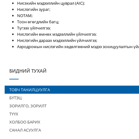
Нисэхийн мэдээллийн цуврал (AIC);
Нислэгийн зураг;
NOTAM;
Тоон өгөгдлийн багц;
Түгээх үйлчилгээ;
Нислэгийн өмнөх мэдээллийн үйлчилгээ;
Нислэгийн дараах мэдээллийн үйлчилгээ;
Аэродромын нислэгийн хөдөлгөөний мэдээ зохицуулалтын үйл
БИДНИЙ ТУХАЙ
ТОВЧ ТАНИЛЦУУЛГА
БҮТЭЦ
ЗОРИЛГО, ЗОРИЛТ
ТҮҮХ
ХОЛБОО БАРИХ
САНАЛ АСУУЛГА