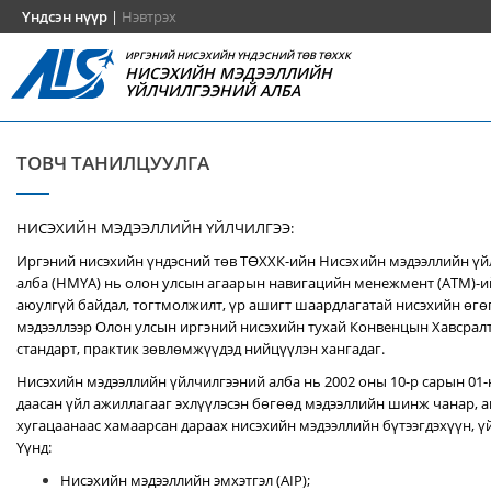
Үндсэн нүүр
|
Нэвтрэх
ИРГЭНИЙ НИСЭХИЙН ҮНДЭСНИЙ ТӨВ ТӨХХК
НИСЭХИЙН МЭДЭЭЛЛИЙН
ҮЙЛЧИЛГЭЭНИЙ АЛБА
ТОВЧ ТАНИЛЦУУЛГА
НИСЭХИЙН МЭДЭЭЛЛИЙН ҮЙЛЧИЛГЭЭ:
Иргэний нисэхийн үндэсний төв ТӨХХК-ийн Нисэхийн мэдээллийн ү
алба (НМҮА) нь
олон улсын агаарын навигацийн менежмент (ATM)-
аюулгүй байдал, тогтмолжилт, үр ашигт шаардлагатай нисэхийн өгө
мэдээллээр Олон улсын иргэний нисэхийн тухай Конвенцын Хавсралт 
стандарт, практик зөвлөмжүүдэд нийцүүлэн хангадаг.
Нисэхийн мэдээллийн үйлчилгээний алба нь 2002 оны 10-р сарын 01
даасан үйл ажиллагааг эхлүүлэсэн бөгөөд мэдээллийн шинж чанар, аг
хугацаанаас хамаарсан дараах нисэхийн мэдээллийн бүтээгдэхүүн, үй
Үүнд:
Нисэхийн мэдээллийн эмхэтгэл (AIP);