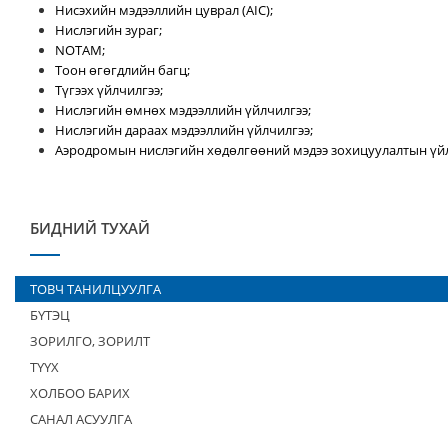
Нисэхийн мэдээллийн цуврал (AIC);
Нислэгийн зураг;
NOTAM;
Тоон өгөгдлийн багц;
Түгээх үйлчилгээ;
Нислэгийн өмнөх мэдээллийн үйлчилгээ;
Нислэгийн дараах мэдээллийн үйлчилгээ;
Аэродромын нислэгийн хөдөлгөөний мэдээ зохицуулалтын үйл
БИДНИЙ ТУХАЙ
ТОВЧ ТАНИЛЦУУЛГА
БҮТЭЦ
ЗОРИЛГО, ЗОРИЛТ
ТҮҮХ
ХОЛБОО БАРИХ
САНАЛ АСУУЛГА