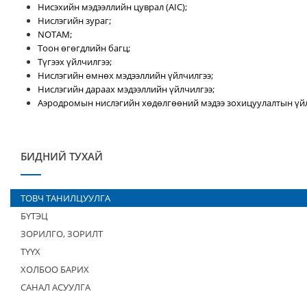
Нисэхийн мэдээллийн цуврал (AIC);
Нислэгийн зураг;
NOTAM;
Тоон өгөгдлийн багц;
Түгээх үйлчилгээ;
Нислэгийн өмнөх мэдээллийн үйлчилгээ;
Нислэгийн дараах мэдээллийн үйлчилгээ;
Аэродромын нислэгийн хөдөлгөөний мэдээ зохицуулалтын үйл
БИДНИЙ ТУХАЙ
ТОВЧ ТАНИЛЦУУЛГА
БҮТЭЦ
ЗОРИЛГО, ЗОРИЛТ
ТҮҮХ
ХОЛБОО БАРИХ
САНАЛ АСУУЛГА