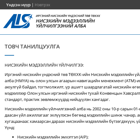
Үндсэн нүүр
|
Нэвтрэх
ИРГЭНИЙ НИСЭХИЙН ҮНДЭСНИЙ ТӨВ ТӨХХК
НИСЭХИЙН МЭДЭЭЛЛИЙН
ҮЙЛЧИЛГЭЭНИЙ АЛБА
ТОВЧ ТАНИЛЦУУЛГА
НИСЭХИЙН МЭДЭЭЛЛИЙН ҮЙЛЧИЛГЭЭ:
Иргэний нисэхийн үндэсний төв ТӨХХК-ийн Нисэхийн мэдээллийн ү
алба (НМҮА) нь
олон улсын агаарын навигацийн менежмент (ATM)-
аюулгүй байдал, тогтмолжилт, үр ашигт шаардлагатай нисэхийн өгө
мэдээллээр Олон улсын иргэний нисэхийн тухай Конвенцын Хавсралт 
стандарт, практик зөвлөмжүүдэд нийцүүлэн хангадаг.
Нисэхийн мэдээллийн үйлчилгээний алба нь 2002 оны 10-р сарын 01
даасан үйл ажиллагааг эхлүүлэсэн бөгөөд мэдээллийн шинж чанар, аг
хугацаанаас хамаарсан дараах нисэхийн мэдээллийн бүтээгдэхүүн, үй
Үүнд:
Нисэхийн мэдээллийн эмхэтгэл (AIP);