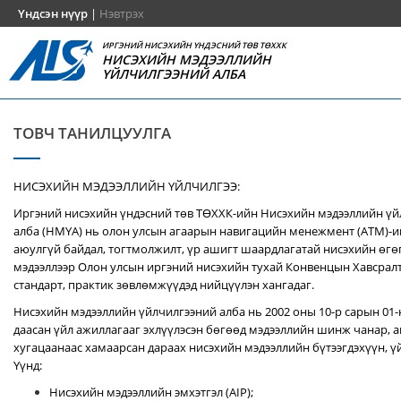
Үндсэн нүүр
|
Нэвтрэх
ИРГЭНИЙ НИСЭХИЙН ҮНДЭСНИЙ ТӨВ ТӨХХК
НИСЭХИЙН МЭДЭЭЛЛИЙН
ҮЙЛЧИЛГЭЭНИЙ АЛБА
ТОВЧ ТАНИЛЦУУЛГА
НИСЭХИЙН МЭДЭЭЛЛИЙН ҮЙЛЧИЛГЭЭ:
Иргэний нисэхийн үндэсний төв ТӨХХК-ийн Нисэхийн мэдээллийн ү
алба (НМҮА) нь
олон улсын агаарын навигацийн менежмент (ATM)-
аюулгүй байдал, тогтмолжилт, үр ашигт шаардлагатай нисэхийн өгө
мэдээллээр Олон улсын иргэний нисэхийн тухай Конвенцын Хавсралт 
стандарт, практик зөвлөмжүүдэд нийцүүлэн хангадаг.
Нисэхийн мэдээллийн үйлчилгээний алба нь 2002 оны 10-р сарын 01
даасан үйл ажиллагааг эхлүүлэсэн бөгөөд мэдээллийн шинж чанар, аг
хугацаанаас хамаарсан дараах нисэхийн мэдээллийн бүтээгдэхүүн, үй
Үүнд:
Нисэхийн мэдээллийн эмхэтгэл (AIP);