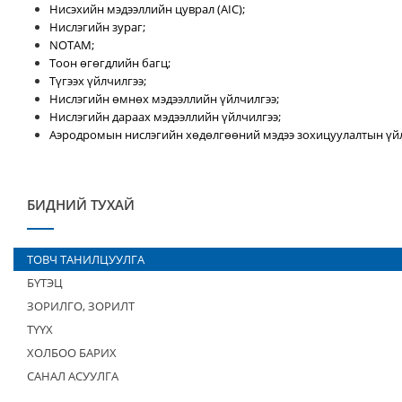
Нисэхийн мэдээллийн цуврал (AIC);
Нислэгийн зураг;
NOTAM;
Тоон өгөгдлийн багц;
Түгээх үйлчилгээ;
Нислэгийн өмнөх мэдээллийн үйлчилгээ;
Нислэгийн дараах мэдээллийн үйлчилгээ;
Аэродромын нислэгийн хөдөлгөөний мэдээ зохицуулалтын үйл
БИДНИЙ ТУХАЙ
ТОВЧ ТАНИЛЦУУЛГА
БҮТЭЦ
ЗОРИЛГО, ЗОРИЛТ
ТҮҮХ
ХОЛБОО БАРИХ
САНАЛ АСУУЛГА