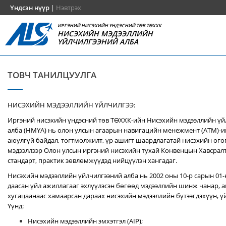
Үндсэн нүүр
|
Нэвтрэх
ИРГЭНИЙ НИСЭХИЙН ҮНДЭСНИЙ ТӨВ ТӨХХК
НИСЭХИЙН МЭДЭЭЛЛИЙН
ҮЙЛЧИЛГЭЭНИЙ АЛБА
ТОВЧ ТАНИЛЦУУЛГА
НИСЭХИЙН МЭДЭЭЛЛИЙН ҮЙЛЧИЛГЭЭ:
Иргэний нисэхийн үндэсний төв ТӨХХК-ийн Нисэхийн мэдээллийн ү
алба (НМҮА) нь
олон улсын агаарын навигацийн менежмент (ATM)-
аюулгүй байдал, тогтмолжилт, үр ашигт шаардлагатай нисэхийн өгө
мэдээллээр Олон улсын иргэний нисэхийн тухай Конвенцын Хавсралт 
стандарт, практик зөвлөмжүүдэд нийцүүлэн хангадаг.
Нисэхийн мэдээллийн үйлчилгээний алба нь 2002 оны 10-р сарын 01
даасан үйл ажиллагааг эхлүүлэсэн бөгөөд мэдээллийн шинж чанар, аг
хугацаанаас хамаарсан дараах нисэхийн мэдээллийн бүтээгдэхүүн, үй
Үүнд:
Нисэхийн мэдээллийн эмхэтгэл (AIP);