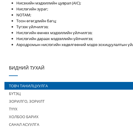
Нисэхийн мэдээллийн цуврал (AIC);
Нислэгийн зураг;
NOTAM;
Тоон өгөгдлийн багц;
Түгээх үйлчилгээ;
Нислэгийн өмнөх мэдээллийн үйлчилгээ;
Нислэгийн дараах мэдээллийн үйлчилгээ;
Аэродромын нислэгийн хөдөлгөөний мэдээ зохицуулалтын үйл
БИДНИЙ ТУХАЙ
ТОВЧ ТАНИЛЦУУЛГА
БҮТЭЦ
ЗОРИЛГО, ЗОРИЛТ
ТҮҮХ
ХОЛБОО БАРИХ
САНАЛ АСУУЛГА