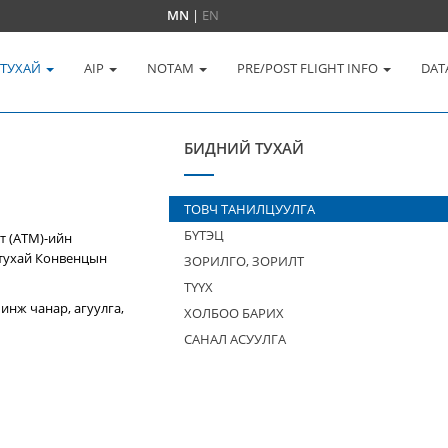
MN
|
EN
 ТУХАЙ
AIP
NOTAM
PRE/POST FLIGHT INFO
DAT
БИДНИЙ ТУХАЙ
ТОВЧ ТАНИЛЦУУЛГА
БҮТЭЦ
т (ATM)-ийн
 тухай Конвенцын
ЗОРИЛГО, ЗОРИЛТ
ТҮҮХ
инж чанар, агуулга,
ХОЛБОО БАРИХ
САНАЛ АСУУЛГА