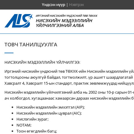
Үндсэн нүүр
|
Нэвтрэх
ИРГЭНИЙ НИСЭХИЙН ҮНДЭСНИЙ ТӨВ ТӨХХК
НИСЭХИЙН МЭДЭЭЛЛИЙН
ҮЙЛЧИЛГЭЭНИЙ АЛБА
ТОВЧ ТАНИЛЦУУЛГА
НИСЭХИЙН МЭДЭЭЛЛИЙН ҮЙЛЧИЛГЭЭ:
Иргэний нисэхийн үндэсний төв ТӨХХК-ийн Нисэхийн мэдээллийн үй
тогтолцооны аюулгүй байдал, тогтмолжилт, үр ашигт шаардлагатай 
Хавсралт 4, Хавсралт 15-ын стандарт, практик зөвлөмжүүдэд нийцүүл
Нисэхийн мэдээллийн үйлчилгээний алба нь 2002 оны 10-р сарын 01-
ач холбогдол, хугацаанаас хамаарсан дараах нисэхийн мэдээллийн бү
Нисэхийн мэдээллийн эмхэтгэл (AIP);
Нисэхийн мэдээллийн цуврал (AIC);
Нислэгийн зураг;
NOTAM;
Тоон өгөгдлийн багц;