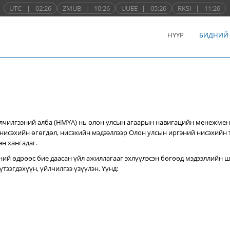
UTC
|
02:26
ZMUB
|
10:26
UUEE
|
05:26
RKSI
|
11:26
НҮҮР
БИДНИЙ
лчилгээний алба (НМҮА) нь
олон улсын агаарын навигацийн менежмен
нисэхийн өгөгдөл, нисэхийн мэдээллээр Олон улсын иргэний нисэхийн
эн хангадаг.
ний өдрөөс бие даасан үйл ажиллагааг эхлүүлэсэн бөгөөд мэдээллийн ш
тээгдэхүүн, үйлчилгээ үзүүлэн. Үүнд: