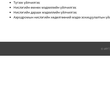
Түгээх үйлчилгээ;
Нислэгийн өмнөх мэдээллийн үйлчилгээ;
Нислэгийн дараах мэдээллийн үйлчилгээ;
Аэродромын нислэгийн хөдөлгөөний мэдээ зохицуулалтын үйл
© ИРГ