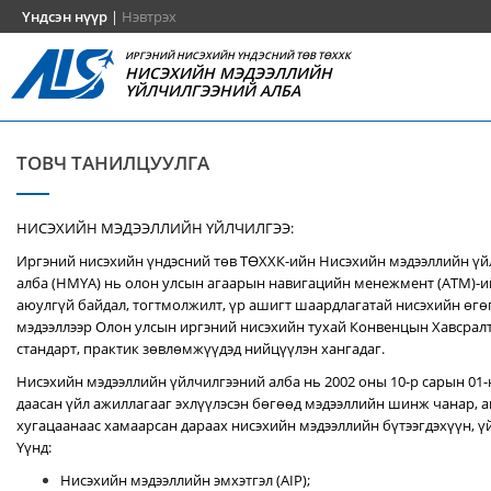
Үндсэн нүүр
|
Нэвтрэх
ИРГЭНИЙ НИСЭХИЙН ҮНДЭСНИЙ ТӨВ ТӨХХК
НИСЭХИЙН МЭДЭЭЛЛИЙН
ҮЙЛЧИЛГЭЭНИЙ АЛБА
ТОВЧ ТАНИЛЦУУЛГА
НИСЭХИЙН МЭДЭЭЛЛИЙН ҮЙЛЧИЛГЭЭ:
Иргэний нисэхийн үндэсний төв ТӨХХК-ийн Нисэхийн мэдээллийн ү
алба (НМҮА) нь
олон улсын агаарын навигацийн менежмент (ATM)-
аюулгүй байдал, тогтмолжилт, үр ашигт шаардлагатай нисэхийн өгө
мэдээллээр Олон улсын иргэний нисэхийн тухай Конвенцын Хавсралт 
стандарт, практик зөвлөмжүүдэд нийцүүлэн хангадаг.
Нисэхийн мэдээллийн үйлчилгээний алба нь 2002 оны 10-р сарын 01
даасан үйл ажиллагааг эхлүүлэсэн бөгөөд мэдээллийн шинж чанар, аг
хугацаанаас хамаарсан дараах нисэхийн мэдээллийн бүтээгдэхүүн, үй
Үүнд:
Нисэхийн мэдээллийн эмхэтгэл (AIP);