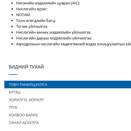
Нисэхийн мэдээллийн цуврал (AIC);
Нислэгийн зураг;
NOTAM;
Тоон өгөгдлийн багц;
Түгээх үйлчилгээ;
Нислэгийн өмнөх мэдээллийн үйлчилгээ;
Нислэгийн дараах мэдээллийн үйлчилгээ;
Аэродромын нислэгийн хөдөлгөөний мэдээ зохицуулалтын үйл
БИДНИЙ ТУХАЙ
ТОВЧ ТАНИЛЦУУЛГА
БҮТЭЦ
ЗОРИЛГО, ЗОРИЛТ
ТҮҮХ
ХОЛБОО БАРИХ
САНАЛ АСУУЛГА