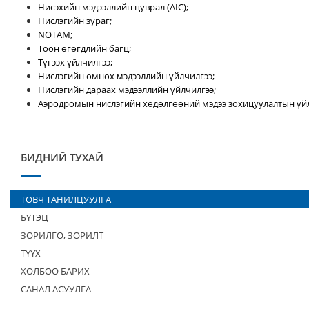
Нисэхийн мэдээллийн цуврал (AIC);
Нислэгийн зураг;
NOTAM;
Тоон өгөгдлийн багц;
Түгээх үйлчилгээ;
Нислэгийн өмнөх мэдээллийн үйлчилгээ;
Нислэгийн дараах мэдээллийн үйлчилгээ;
Аэродромын нислэгийн хөдөлгөөний мэдээ зохицуулалтын үйл
БИДНИЙ ТУХАЙ
ТОВЧ ТАНИЛЦУУЛГА
БҮТЭЦ
ЗОРИЛГО, ЗОРИЛТ
ТҮҮХ
ХОЛБОО БАРИХ
САНАЛ АСУУЛГА