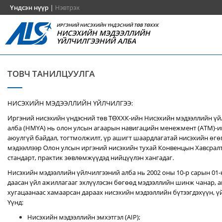
Үндсэн нүүр
|
Нэвтрэх
ИРГЭНИЙ НИСЭХИЙН ҮНДЭСНИЙ ТӨВ ТӨХХК
НИСЭХИЙН МЭДЭЭЛЛИЙН
ҮЙЛЧИЛГЭЭНИЙ АЛБА
ТОВЧ ТАНИЛЦУУЛГА
НИСЭХИЙН МЭДЭЭЛЛИЙН ҮЙЛЧИЛГЭЭ:
Иргэний нисэхийн үндэсний төв ТӨХХК-ийн Нисэхийн мэдээллийн ү
алба (НМҮА) нь
олон улсын агаарын навигацийн менежмент (ATM)-
аюулгүй байдал, тогтмолжилт, үр ашигт шаардлагатай нисэхийн өгө
мэдээллээр Олон улсын иргэний нисэхийн тухай Конвенцын Хавсралт 
стандарт, практик зөвлөмжүүдэд нийцүүлэн хангадаг.
Нисэхийн мэдээллийн үйлчилгээний алба нь 2002 оны 10-р сарын 01
даасан үйл ажиллагааг эхлүүлэсэн бөгөөд мэдээллийн шинж чанар, аг
хугацаанаас хамаарсан дараах нисэхийн мэдээллийн бүтээгдэхүүн, үй
Үүнд:
Нисэхийн мэдээллийн эмхэтгэл (AIP);