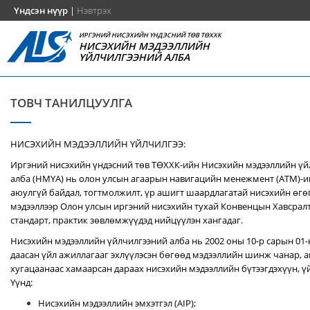
Үндсэн нүүр
|
Нэвтрэх
ИРГЭНИЙ НИСЭХИЙН ҮНДЭСНИЙ ТӨВ ТӨХХК
НИСЭХИЙН МЭДЭЭЛЛИЙН
ҮЙЛЧИЛГЭЭНИЙ АЛБА
ТОВЧ ТАНИЛЦУУЛГА
НИСЭХИЙН МЭДЭЭЛЛИЙН ҮЙЛЧИЛГЭЭ:
Иргэний нисэхийн үндэсний төв ТӨХХК-ийн Нисэхийн мэдээллийн ү
алба (НМҮА) нь
олон улсын агаарын навигацийн менежмент (ATM)-
аюулгүй байдал, тогтмолжилт, үр ашигт шаардлагатай нисэхийн өгө
мэдээллээр Олон улсын иргэний нисэхийн тухай Конвенцын Хавсралт 
стандарт, практик зөвлөмжүүдэд нийцүүлэн хангадаг.
Нисэхийн мэдээллийн үйлчилгээний алба нь 2002 оны 10-р сарын 01
даасан үйл ажиллагааг эхлүүлэсэн бөгөөд мэдээллийн шинж чанар, аг
хугацаанаас хамаарсан дараах нисэхийн мэдээллийн бүтээгдэхүүн, үй
Үүнд:
Нисэхийн мэдээллийн эмхэтгэл (AIP);