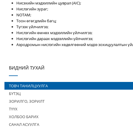
Нисэхийн мэдээллийн цуврал (AIC);
Нислэгийн зураг;
NOTAM;
Тоон өгөгдлийн багц;
Түгээх үйлчилгээ;
Нислэгийн өмнөх мэдээллийн үйлчилгээ;
Нислэгийн дараах мэдээллийн үйлчилгээ;
Аэродромын нислэгийн хөдөлгөөний мэдээ зохицуулалтын үйл
БИДНИЙ ТУХАЙ
ТОВЧ ТАНИЛЦУУЛГА
БҮТЭЦ
ЗОРИЛГО, ЗОРИЛТ
ТҮҮХ
ХОЛБОО БАРИХ
САНАЛ АСУУЛГА