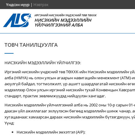
Үндсэн нүүр
|
Нэвтрэх
ИРГЭНИЙ НИСЭХИЙН ҮНДЭСНИЙ ТӨВ ТӨХХК
НИСЭХИЙН МЭДЭЭЛЛИЙН
ҮЙЛЧИЛГЭЭНИЙ АЛБА
ТОВЧ ТАНИЛЦУУЛГА
НИСЭХИЙН МЭДЭЭЛЛИЙН ҮЙЛЧИЛГЭЭ:
Иргэний нисэхийн үндэсний төв ТӨХХК-ийн Нисэхийн мэдээллийн ү
алба (НМҮА) нь
олон улсын агаарын навигацийн менежмент (ATM)-
аюулгүй байдал, тогтмолжилт, үр ашигт шаардлагатай нисэхийн өгө
мэдээллээр Олон улсын иргэний нисэхийн тухай Конвенцын Хавсралт 
стандарт, практик зөвлөмжүүдэд нийцүүлэн хангадаг.
Нисэхийн мэдээллийн үйлчилгээний алба нь 2002 оны 10-р сарын 01
даасан үйл ажиллагааг эхлүүлэсэн бөгөөд мэдээллийн шинж чанар, аг
хугацаанаас хамаарсан дараах нисэхийн мэдээллийн бүтээгдэхүүн, үй
Үүнд:
Нисэхийн мэдээллийн эмхэтгэл (AIP);