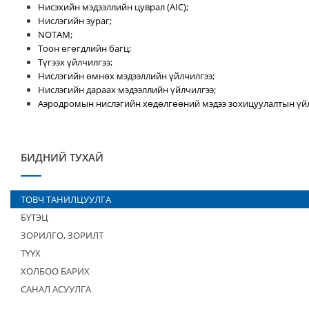
Нисэхийн мэдээллийн цуврал (AIC);
Нислэгийн зураг;
NOTAM;
Тоон өгөгдлийн багц;
Түгээх үйлчилгээ;
Нислэгийн өмнөх мэдээллийн үйлчилгээ;
Нислэгийн дараах мэдээллийн үйлчилгээ;
Аэродромын нислэгийн хөдөлгөөний мэдээ зохицуулалтын үйл
БИДНИЙ ТУХАЙ
ТОВЧ ТАНИЛЦУУЛГА
БҮТЭЦ
ЗОРИЛГО, ЗОРИЛТ
ТҮҮХ
ХОЛБОО БАРИХ
САНАЛ АСУУЛГА