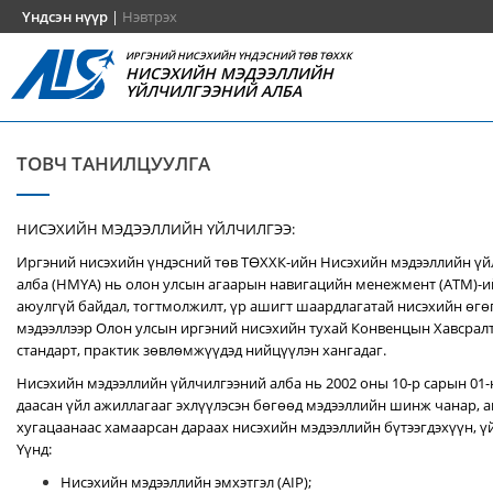
Үндсэн нүүр
|
Нэвтрэх
ИРГЭНИЙ НИСЭХИЙН ҮНДЭСНИЙ ТӨВ ТӨХХК
НИСЭХИЙН МЭДЭЭЛЛИЙН
ҮЙЛЧИЛГЭЭНИЙ АЛБА
ТОВЧ ТАНИЛЦУУЛГА
НИСЭХИЙН МЭДЭЭЛЛИЙН ҮЙЛЧИЛГЭЭ:
Иргэний нисэхийн үндэсний төв ТӨХХК-ийн Нисэхийн мэдээллийн ү
алба (НМҮА) нь
олон улсын агаарын навигацийн менежмент (ATM)-
аюулгүй байдал, тогтмолжилт, үр ашигт шаардлагатай нисэхийн өгө
мэдээллээр Олон улсын иргэний нисэхийн тухай Конвенцын Хавсралт 
стандарт, практик зөвлөмжүүдэд нийцүүлэн хангадаг.
Нисэхийн мэдээллийн үйлчилгээний алба нь 2002 оны 10-р сарын 01
даасан үйл ажиллагааг эхлүүлэсэн бөгөөд мэдээллийн шинж чанар, аг
хугацаанаас хамаарсан дараах нисэхийн мэдээллийн бүтээгдэхүүн, үй
Үүнд:
Нисэхийн мэдээллийн эмхэтгэл (AIP);