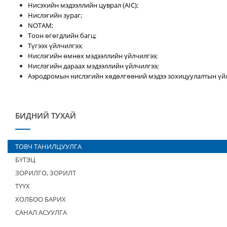
Нисэхийн мэдээллийн цуврал (AIC);
Нислэгийн зураг;
NOTAM;
Тоон өгөгдлийн багц;
Түгээх үйлчилгээ;
Нислэгийн өмнөх мэдээллийн үйлчилгээ;
Нислэгийн дараах мэдээллийн үйлчилгээ;
Аэродромын нислэгийн хөдөлгөөний мэдээ зохицуулалтын үйл
БИДНИЙ ТУХАЙ
ТОВЧ ТАНИЛЦУУЛГА
БҮТЭЦ
ЗОРИЛГО, ЗОРИЛТ
ТҮҮХ
ХОЛБОО БАРИХ
САНАЛ АСУУЛГА