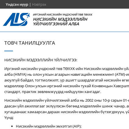
Үндсэн нүүр
|
Нэвтрэх
ИРГЭНИЙ НИСЭХИЙН ҮНДЭСНИЙ ТӨВ ТӨХХК
НИСЭХИЙН МЭДЭЭЛЛИЙН
ҮЙЛЧИЛГЭЭНИЙ АЛБА
ТОВЧ ТАНИЛЦУУЛГА
НИСЭХИЙН МЭДЭЭЛЛИЙН ҮЙЛЧИЛГЭЭ:
Иргэний нисэхийн үндэсний төв ТӨХХК-ийн Нисэхийн мэдээллийн ү
алба (НМҮА) нь
олон улсын агаарын навигацийн менежмент (ATM)-
аюулгүй байдал, тогтмолжилт, үр ашигт шаардлагатай нисэхийн өгө
мэдээллээр Олон улсын иргэний нисэхийн тухай Конвенцын Хавсралт 
стандарт, практик зөвлөмжүүдэд нийцүүлэн хангадаг.
Нисэхийн мэдээллийн үйлчилгээний алба нь 2002 оны 10-р сарын 01
даасан үйл ажиллагааг эхлүүлэсэн бөгөөд мэдээллийн шинж чанар, аг
хугацаанаас хамаарсан дараах нисэхийн мэдээллийн бүтээгдэхүүн, үй
Үүнд:
Нисэхийн мэдээллийн эмхэтгэл (AIP);