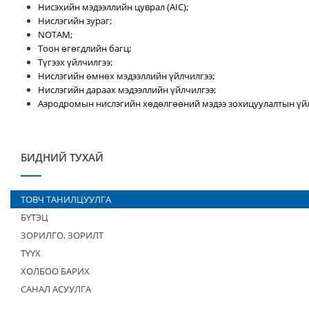
Нисэхийн мэдээллийн цуврал (AIC);
Нислэгийн зураг;
NOTAM;
Тоон өгөгдлийн багц;
Түгээх үйлчилгээ;
Нислэгийн өмнөх мэдээллийн үйлчилгээ;
Нислэгийн дараах мэдээллийн үйлчилгээ;
Аэродромын нислэгийн хөдөлгөөний мэдээ зохицуулалтын үйл
БИДНИЙ ТУХАЙ
ТОВЧ ТАНИЛЦУУЛГА
БҮТЭЦ
ЗОРИЛГО, ЗОРИЛТ
ТҮҮХ
ХОЛБОО БАРИХ
САНАЛ АСУУЛГА