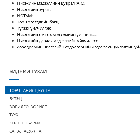
Нисэхийн мэдээллийн цуврал (AIC);
Нислэгийн зураг;
NOTAM;
Тоон өгөгдлийн багц;
Түгээх үйлчилгээ;
Нислэгийн өмнөх мэдээллийн үйлчилгээ;
Нислэгийн дараах мэдээллийн үйлчилгээ;
Аэродромын нислэгийн хөдөлгөөний мэдээ зохицуулалтын үйл
БИДНИЙ ТУХАЙ
ТОВЧ ТАНИЛЦУУЛГА
БҮТЭЦ
ЗОРИЛГО, ЗОРИЛТ
ТҮҮХ
ХОЛБОО БАРИХ
САНАЛ АСУУЛГА