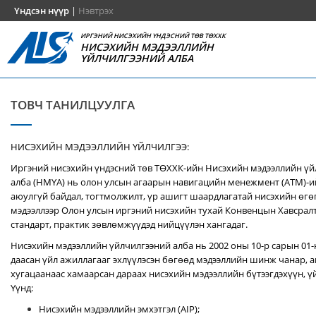
Үндсэн нүүр
|
Нэвтрэх
ИРГЭНИЙ НИСЭХИЙН ҮНДЭСНИЙ ТӨВ ТӨХХК
НИСЭХИЙН МЭДЭЭЛЛИЙН
ҮЙЛЧИЛГЭЭНИЙ АЛБА
ТОВЧ ТАНИЛЦУУЛГА
НИСЭХИЙН МЭДЭЭЛЛИЙН ҮЙЛЧИЛГЭЭ:
Иргэний нисэхийн үндэсний төв ТӨХХК-ийн Нисэхийн мэдээллийн ү
алба (НМҮА) нь
олон улсын агаарын навигацийн менежмент (ATM)-
аюулгүй байдал, тогтмолжилт, үр ашигт шаардлагатай нисэхийн өгө
мэдээллээр Олон улсын иргэний нисэхийн тухай Конвенцын Хавсралт 
стандарт, практик зөвлөмжүүдэд нийцүүлэн хангадаг.
Нисэхийн мэдээллийн үйлчилгээний алба нь 2002 оны 10-р сарын 01
даасан үйл ажиллагааг эхлүүлэсэн бөгөөд мэдээллийн шинж чанар, аг
хугацаанаас хамаарсан дараах нисэхийн мэдээллийн бүтээгдэхүүн, үй
Үүнд:
Нисэхийн мэдээллийн эмхэтгэл (AIP);