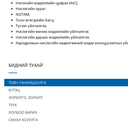
Нисэхийн мэдээллийн цуврал (AIC);
Нислэгийн зураг;
NOTAM;
Тоон өгөгдлийн багц;
Түгээх үйлчилгээ;
Нислэгийн өмнөх мэдээллийн үйлчилгээ;
Нислэгийн дараах мэдээллийн үйлчилгээ;
Аэродромын нислэгийн хөдөлгөөний мэдээ зохицуулалтын үйл
БИДНИЙ ТУХАЙ
ТОВЧ ТАНИЛЦУУЛГА
БҮТЭЦ
ЗОРИЛГО, ЗОРИЛТ
ТҮҮХ
ХОЛБОО БАРИХ
САНАЛ АСУУЛГА