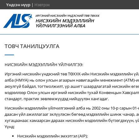
Үндсэн нүүр
|
Нэвтрэх
ИРГЭНИЙ НИСЭХИЙН ҮНДЭСНИЙ ТӨВ ТӨХХК
НИСЭХИЙН МЭДЭЭЛЛИЙН
ҮЙЛЧИЛГЭЭНИЙ АЛБА
ТОВЧ ТАНИЛЦУУЛГА
НИСЭХИЙН МЭДЭЭЛЛИЙН ҮЙЛЧИЛГЭЭ:
Иргэний нисэхийн үндэсний төв ТӨХХК-ийн Нисэхийн мэдээллийн ү
алба (НМҮА) нь
олон улсын агаарын навигацийн менежмент (ATM)-
аюулгүй байдал, тогтмолжилт, үр ашигт шаардлагатай нисэхийн өгө
мэдээллээр Олон улсын иргэний нисэхийн тухай Конвенцын Хавсралт 
стандарт, практик зөвлөмжүүдэд нийцүүлэн хангадаг.
Нисэхийн мэдээллийн үйлчилгээний алба нь 2002 оны 10-р сарын 01
даасан үйл ажиллагааг эхлүүлэсэн бөгөөд мэдээллийн шинж чанар, аг
хугацаанаас хамаарсан дараах нисэхийн мэдээллийн бүтээгдэхүүн, үй
Үүнд:
Нисэхийн мэдээллийн эмхэтгэл (AIP);