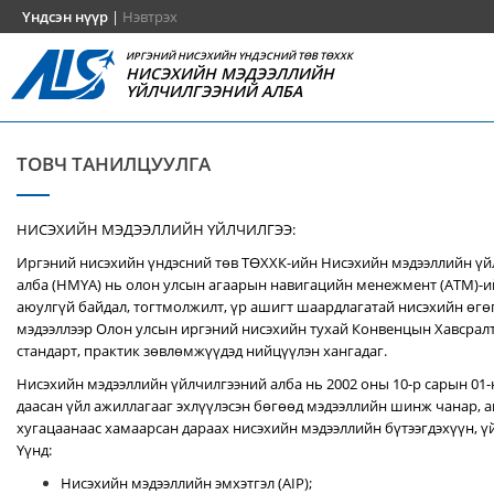
Үндсэн нүүр
|
Нэвтрэх
ИРГЭНИЙ НИСЭХИЙН ҮНДЭСНИЙ ТӨВ ТӨХХК
НИСЭХИЙН МЭДЭЭЛЛИЙН
ҮЙЛЧИЛГЭЭНИЙ АЛБА
ТОВЧ ТАНИЛЦУУЛГА
НИСЭХИЙН МЭДЭЭЛЛИЙН ҮЙЛЧИЛГЭЭ:
Иргэний нисэхийн үндэсний төв ТӨХХК-ийн Нисэхийн мэдээллийн ү
алба (НМҮА) нь
олон улсын агаарын навигацийн менежмент (ATM)-
аюулгүй байдал, тогтмолжилт, үр ашигт шаардлагатай нисэхийн өгө
мэдээллээр Олон улсын иргэний нисэхийн тухай Конвенцын Хавсралт 
стандарт, практик зөвлөмжүүдэд нийцүүлэн хангадаг.
Нисэхийн мэдээллийн үйлчилгээний алба нь 2002 оны 10-р сарын 01
даасан үйл ажиллагааг эхлүүлэсэн бөгөөд мэдээллийн шинж чанар, аг
хугацаанаас хамаарсан дараах нисэхийн мэдээллийн бүтээгдэхүүн, үй
Үүнд:
Нисэхийн мэдээллийн эмхэтгэл (AIP);