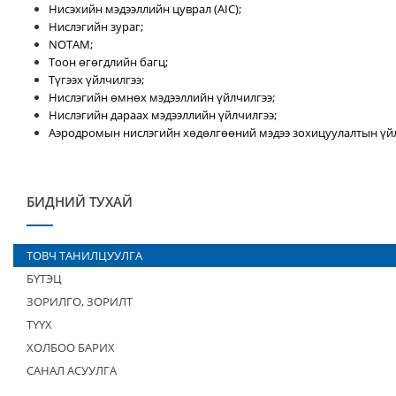
Нисэхийн мэдээллийн цуврал (AIC);
Нислэгийн зураг;
NOTAM;
Тоон өгөгдлийн багц;
Түгээх үйлчилгээ;
Нислэгийн өмнөх мэдээллийн үйлчилгээ;
Нислэгийн дараах мэдээллийн үйлчилгээ;
Аэродромын нислэгийн хөдөлгөөний мэдээ зохицуулалтын үйл
БИДНИЙ ТУХАЙ
ТОВЧ ТАНИЛЦУУЛГА
БҮТЭЦ
ЗОРИЛГО, ЗОРИЛТ
ТҮҮХ
ХОЛБОО БАРИХ
САНАЛ АСУУЛГА