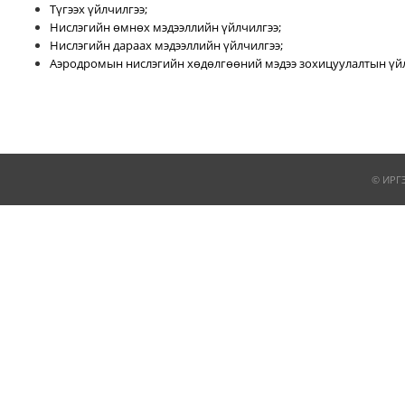
Түгээх үйлчилгээ;
Нислэгийн өмнөх мэдээллийн үйлчилгээ;
Нислэгийн дараах мэдээллийн үйлчилгээ;
Аэродромын нислэгийн хөдөлгөөний мэдээ зохицуулалтын үйл
© ИРГ