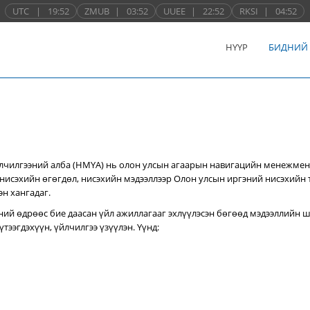
UTC
|
19:52
ZMUB
|
03:52
UUEE
|
22:52
RKSI
|
04:52
НҮҮР
БИДНИЙ
лчилгээний алба (НМҮА) нь
олон улсын агаарын навигацийн менежмен
нисэхийн өгөгдөл, нисэхийн мэдээллээр Олон улсын иргэний нисэхийн
эн хангадаг.
ний өдрөөс бие даасан үйл ажиллагааг эхлүүлэсэн бөгөөд мэдээллийн ш
тээгдэхүүн, үйлчилгээ үзүүлэн. Үүнд: