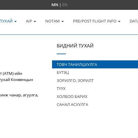
MN
|
EN
 ТУХАЙ
AIP
NOTAM
PRE/POST FLIGHT INFO
DAT
БИДНИЙ ТУХАЙ
ТОВЧ ТАНИЛЦУУЛГА
БҮТЭЦ
т (ATM)-ийн
 тухай Конвенцын
ЗОРИЛГО, ЗОРИЛТ
ТҮҮХ
инж чанар, агуулга,
ХОЛБОО БАРИХ
САНАЛ АСУУЛГА