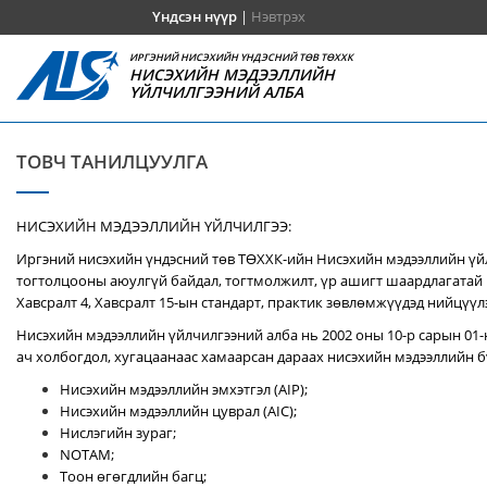
Үндсэн нүүр
|
Нэвтрэх
ИРГЭНИЙ НИСЭХИЙН ҮНДЭСНИЙ ТӨВ ТӨХХК
НИСЭХИЙН МЭДЭЭЛЛИЙН
ҮЙЛЧИЛГЭЭНИЙ АЛБА
ТОВЧ ТАНИЛЦУУЛГА
НИСЭХИЙН МЭДЭЭЛЛИЙН ҮЙЛЧИЛГЭЭ:
Иргэний нисэхийн үндэсний төв ТӨХХК-ийн Нисэхийн мэдээллийн үй
тогтолцооны аюулгүй байдал, тогтмолжилт, үр ашигт шаардлагатай 
Хавсралт 4, Хавсралт 15-ын стандарт, практик зөвлөмжүүдэд нийцүүл
Нисэхийн мэдээллийн үйлчилгээний алба нь 2002 оны 10-р сарын 01-
ач холбогдол, хугацаанаас хамаарсан дараах нисэхийн мэдээллийн бү
Нисэхийн мэдээллийн эмхэтгэл (AIP);
Нисэхийн мэдээллийн цуврал (AIC);
Нислэгийн зураг;
NOTAM;
Тоон өгөгдлийн багц;