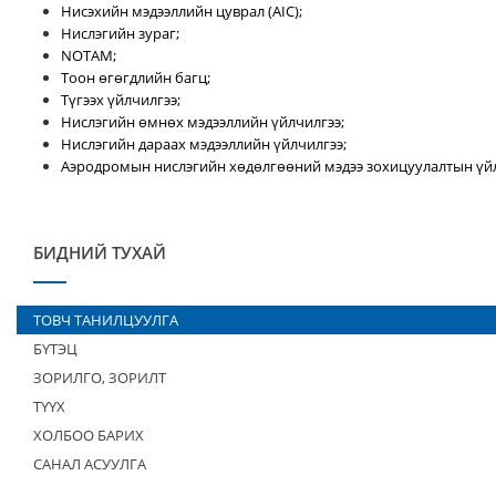
Нисэхийн мэдээллийн цуврал (AIC);
Нислэгийн зураг;
NOTAM;
Тоон өгөгдлийн багц;
Түгээх үйлчилгээ;
Нислэгийн өмнөх мэдээллийн үйлчилгээ;
Нислэгийн дараах мэдээллийн үйлчилгээ;
Аэродромын нислэгийн хөдөлгөөний мэдээ зохицуулалтын үйл
БИДНИЙ ТУХАЙ
ТОВЧ ТАНИЛЦУУЛГА
БҮТЭЦ
ЗОРИЛГО, ЗОРИЛТ
ТҮҮХ
ХОЛБОО БАРИХ
САНАЛ АСУУЛГА