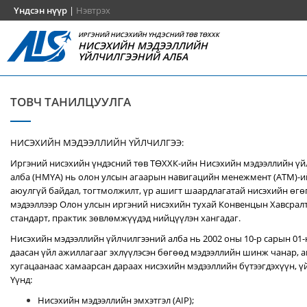
Үндсэн нүүр
|
Нэвтрэх
ИРГЭНИЙ НИСЭХИЙН ҮНДЭСНИЙ ТӨВ ТӨХХК
НИСЭХИЙН МЭДЭЭЛЛИЙН
ҮЙЛЧИЛГЭЭНИЙ АЛБА
ТОВЧ ТАНИЛЦУУЛГА
НИСЭХИЙН МЭДЭЭЛЛИЙН ҮЙЛЧИЛГЭЭ:
Иргэний нисэхийн үндэсний төв ТӨХХК-ийн Нисэхийн мэдээллийн ү
алба (НМҮА) нь
олон улсын агаарын навигацийн менежмент (ATM)-
аюулгүй байдал, тогтмолжилт, үр ашигт шаардлагатай нисэхийн өгө
мэдээллээр Олон улсын иргэний нисэхийн тухай Конвенцын Хавсралт 
стандарт, практик зөвлөмжүүдэд нийцүүлэн хангадаг.
Нисэхийн мэдээллийн үйлчилгээний алба нь 2002 оны 10-р сарын 01
даасан үйл ажиллагааг эхлүүлэсэн бөгөөд мэдээллийн шинж чанар, аг
хугацаанаас хамаарсан дараах нисэхийн мэдээллийн бүтээгдэхүүн, үй
Үүнд:
Нисэхийн мэдээллийн эмхэтгэл (AIP);